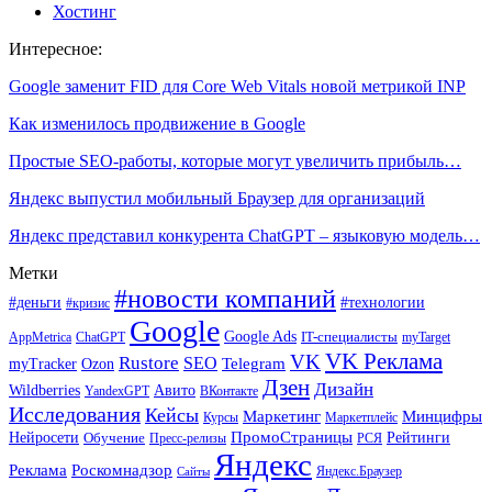
Хостинг
Интересное:
Google заменит FID для Core Web Vitals новой метрикой INP
Как изменилось продвижение в Google
Простые SEO-работы, которые могут увеличить прибыль…
Яндекс выпустил мобильный Браузер для организаций
Яндекс представил конкурента ChatGPT – языковую модель…
Метки
#новости компаний
#деньги
#технологии
#кризис
Google
Google Ads
IT-специалисты
ChatGPT
AppMetrica
myTarget
VK Реклама
VK
Rustore
SEO
Ozon
Telegram
myTracker
Дзен
Дизайн
Wildberries
Авито
ВКонтакте
YandexGPT
Исследования
Кейсы
Маркетинг
Минцифры
Маркетплейс
Курсы
ПромоСтраницы
Нейросети
Обучение
Рейтинги
Пресс-релизы
РСЯ
Яндекс
Реклама
Роскомнадзор
Яндекс.Браузер
Сайты