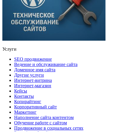
Услуги
SEO продвижение
Ведение и обслуживание сайта
Доменное имя сайта
Другие услуги
Интернет-витрина
Интернет-магазин
Кейсы
Контакты
Копирайтинг
Корпоративный сайт
Маркетинг
Наполнение сайта контентом
Обучение работе с сайтом
Продвижение в социальных сетях