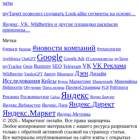
чаты
myTarget позволил создавать Look-alike сегменты на основе…
Яндекс, VK, Wildberries и другие площадки раскрыли
принципы…
Метки
#новости компаний
#деньги
#технологии
#кризис
Google
Google Ads
IT-специалисты
ChatGPT
AppMetrica
myTarget
VK Реклама
VK
Rustore
SEO
Ozon
Telegram
myTracker
Дзен
Дизайн
Wildberries
Авито
ВКонтакте
YandexGPT
Исследования
Кейсы
Маркетинг
Минцифры
Маркетплейс
Курсы
ПромоСтраницы
Нейросети
Обучение
Рейтинги
Пресс-релизы
РСЯ
Яндекс
Реклама
Роскомнадзор
Яндекс.Браузер
Сайты
Яндекс.Директ
Яндекс.Вебмастер
Яндекс.Дзен
Яндекс.Маркет
Яндекс.Метрика
© 2026 - Маркетинг онлайн. Все права защищены.
Любое копирование материалов с нашего ресурса разрешается
только с обратной активной ссылкой на страницу статьи.
Все материалы опубликованные на сайте взяты с открытых