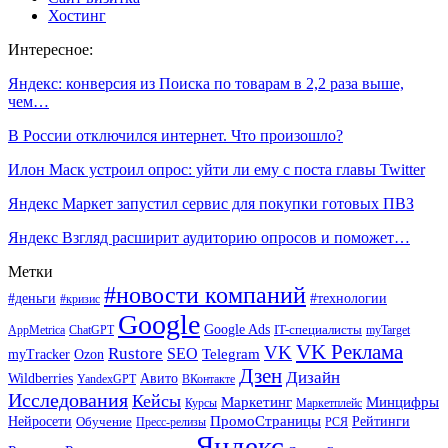
Хостинг
Интересное:
Яндекс: конверсия из Поиска по товарам в 2,2 раза выше,
чем…
В России отключился интернет. Что произошло?
Илон Маск устроил опрос: уйти ли ему с поста главы Twitter
Яндекс Маркет запустил сервис для покупки готовых ПВЗ
Яндекс Взгляд расширит аудиторию опросов и поможет…
Метки
#новости компаний
#деньги
#технологии
#кризис
Google
Google Ads
IT-специалисты
ChatGPT
AppMetrica
myTarget
VK Реклама
VK
Rustore
SEO
Ozon
Telegram
myTracker
Дзен
Дизайн
Wildberries
Авито
ВКонтакте
YandexGPT
Исследования
Кейсы
Маркетинг
Минцифры
Маркетплейс
Курсы
ПромоСтраницы
Нейросети
Обучение
Рейтинги
Пресс-релизы
РСЯ
Яндекс