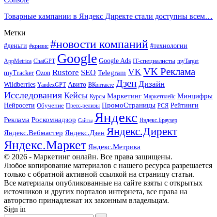
Товарные кампании в Яндекс Директе стали доступны всем…
Метки
#новости компаний
#деньги
#технологии
#кризис
Google
Google Ads
IT-специалисты
ChatGPT
AppMetrica
myTarget
VK Реклама
VK
Rustore
SEO
Ozon
Telegram
myTracker
Дзен
Дизайн
Wildberries
Авито
ВКонтакте
YandexGPT
Исследования
Кейсы
Маркетинг
Минцифры
Маркетплейс
Курсы
ПромоСтраницы
Нейросети
Обучение
Рейтинги
Пресс-релизы
РСЯ
Яндекс
Реклама
Роскомнадзор
Яндекс.Браузер
Сайты
Яндекс.Директ
Яндекс.Вебмастер
Яндекс.Дзен
Яндекс.Маркет
Яндекс.Метрика
© 2026 - Маркетинг онлайн. Все права защищены.
Любое копирование материалов с нашего ресурса разрешается
только с обратной активной ссылкой на страницу статьи.
Все материалы опубликованные на сайте взяты с открытых
источников и других порталов интернета, все права на
авторство принадлежат их законным владельцам.
Sign in