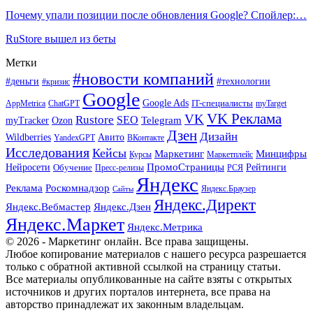
Почему упали позиции после обновления Google? Спойлер:…
RuStore вышел из беты
Метки
#новости компаний
#деньги
#технологии
#кризис
Google
Google Ads
IT-специалисты
ChatGPT
AppMetrica
myTarget
VK Реклама
VK
Rustore
SEO
Ozon
Telegram
myTracker
Дзен
Дизайн
Wildberries
Авито
ВКонтакте
YandexGPT
Исследования
Кейсы
Маркетинг
Минцифры
Маркетплейс
Курсы
ПромоСтраницы
Нейросети
Обучение
Рейтинги
Пресс-релизы
РСЯ
Яндекс
Реклама
Роскомнадзор
Яндекс.Браузер
Сайты
Яндекс.Директ
Яндекс.Вебмастер
Яндекс.Дзен
Яндекс.Маркет
Яндекс.Метрика
© 2026 - Маркетинг онлайн. Все права защищены.
Любое копирование материалов с нашего ресурса разрешается
только с обратной активной ссылкой на страницу статьи.
Все материалы опубликованные на сайте взяты с открытых
источников и других порталов интернета, все права на
авторство принадлежат их законным владельцам.