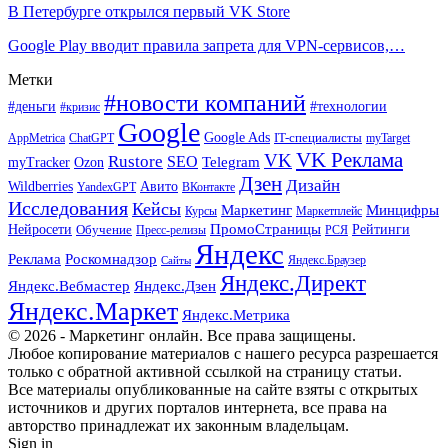
В Петербурге открылся первый VK Store
Google Play вводит правила запрета для VPN-сервисов,…
Метки
#новости компаний
#деньги
#технологии
#кризис
Google
Google Ads
IT-специалисты
ChatGPT
AppMetrica
myTarget
VK Реклама
VK
Rustore
SEO
Ozon
Telegram
myTracker
Дзен
Дизайн
Wildberries
Авито
ВКонтакте
YandexGPT
Исследования
Кейсы
Маркетинг
Минцифры
Маркетплейс
Курсы
ПромоСтраницы
Нейросети
Обучение
Рейтинги
Пресс-релизы
РСЯ
Яндекс
Реклама
Роскомнадзор
Яндекс.Браузер
Сайты
Яндекс.Директ
Яндекс.Вебмастер
Яндекс.Дзен
Яндекс.Маркет
Яндекс.Метрика
© 2026 - Маркетинг онлайн. Все права защищены.
Любое копирование материалов с нашего ресурса разрешается
только с обратной активной ссылкой на страницу статьи.
Все материалы опубликованные на сайте взяты с открытых
источников и других порталов интернета, все права на
авторство принадлежат их законным владельцам.
Sign in