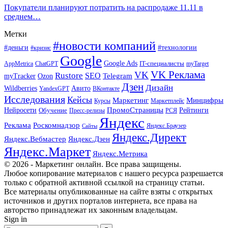
Покупатели планируют потратить на распродаже 11.11 в
среднем…
Метки
#новости компаний
#деньги
#технологии
#кризис
Google
Google Ads
IT-специалисты
ChatGPT
AppMetrica
myTarget
VK Реклама
VK
Rustore
SEO
Ozon
Telegram
myTracker
Дзен
Дизайн
Wildberries
Авито
ВКонтакте
YandexGPT
Исследования
Кейсы
Маркетинг
Минцифры
Маркетплейс
Курсы
ПромоСтраницы
Нейросети
Обучение
Рейтинги
Пресс-релизы
РСЯ
Яндекс
Реклама
Роскомнадзор
Яндекс.Браузер
Сайты
Яндекс.Директ
Яндекс.Вебмастер
Яндекс.Дзен
Яндекс.Маркет
Яндекс.Метрика
© 2026 - Маркетинг онлайн. Все права защищены.
Любое копирование материалов с нашего ресурса разрешается
только с обратной активной ссылкой на страницу статьи.
Все материалы опубликованные на сайте взяты с открытых
источников и других порталов интернета, все права на
авторство принадлежат их законным владельцам.
Sign in