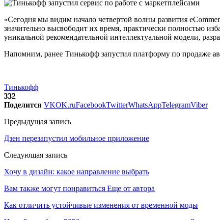
«Сегодня мы видим начало четвертой волны развития eCommerc
значительно высвободит их время, практически полностью изб
уникальной рекомендательной интеллектуальной модели, разр
Напомним, ранее Тинькофф запустил платформу по продаже а
Тинькофф
332
Поделится
VK
OK.ru
Facebook
Twitter
WhatsApp
Telegram
Viber
Предыдущая запись
Дзен перезапустил мобильное приложение
Следующая запись
Хочу в дизайн: какое направление выбрать
Вам также могут понравиться
Еще от автора
Как отличить устойчивые изменения от временной моды