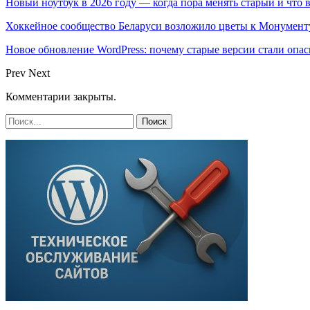
Новый ноутбук в 2026 году — когда пора менять старый и что 
Хоккейное сообщество Беларуси возложило цветы к Монумен
Новое обновление WordPress: почему старые версии стали опас
Prev
Next
Комментарии закрыты.