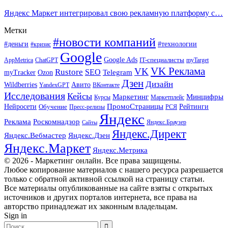
Яндекс Маркет интегрировал свою рекламную платформу с…
Метки
#новости компаний
#деньги
#технологии
#кризис
Google
Google Ads
IT-специалисты
ChatGPT
AppMetrica
myTarget
VK Реклама
VK
Rustore
SEO
Ozon
Telegram
myTracker
Дзен
Дизайн
Wildberries
Авито
ВКонтакте
YandexGPT
Исследования
Кейсы
Маркетинг
Минцифры
Маркетплейс
Курсы
ПромоСтраницы
Нейросети
Обучение
Рейтинги
Пресс-релизы
РСЯ
Яндекс
Реклама
Роскомнадзор
Яндекс.Браузер
Сайты
Яндекс.Директ
Яндекс.Вебмастер
Яндекс.Дзен
Яндекс.Маркет
Яндекс.Метрика
© 2026 - Маркетинг онлайн. Все права защищены.
Любое копирование материалов с нашего ресурса разрешается
только с обратной активной ссылкой на страницу статьи.
Все материалы опубликованные на сайте взяты с открытых
источников и других порталов интернета, все права на
авторство принадлежат их законным владельцам.
Sign in