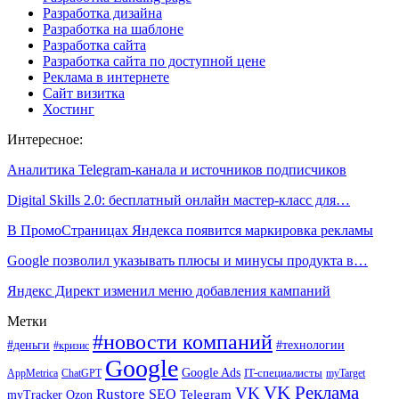
Разработка дизайна
Разработка на шаблоне
Разработка сайта
Разработка сайта по доступной цене
Реклама в интернете
Сайт визитка
Хостинг
Интересное:
Аналитика Telegram-канала и источников подписчиков
Digital Skills 2.0: бесплатный онлайн мастер-класс для…
В ПромоСтраницах Яндекса появится маркировка рекламы
Google позволил указывать плюсы и минусы продукта в…
Яндекс Директ изменил меню добавления кампаний
Метки
#новости компаний
#деньги
#технологии
#кризис
Google
Google Ads
IT-специалисты
ChatGPT
AppMetrica
myTarget
VK Реклама
VK
Rustore
SEO
Ozon
Telegram
myTracker