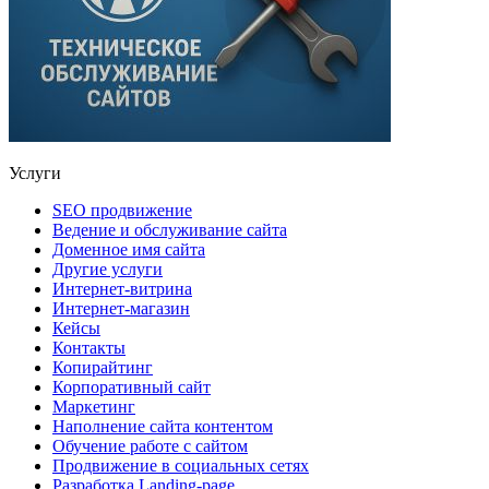
Услуги
SEO продвижение
Ведение и обслуживание сайта
Доменное имя сайта
Другие услуги
Интернет-витрина
Интернет-магазин
Кейсы
Контакты
Копирайтинг
Корпоративный сайт
Маркетинг
Наполнение сайта контентом
Обучение работе с сайтом
Продвижение в социальных сетях
Разработка Landing-page