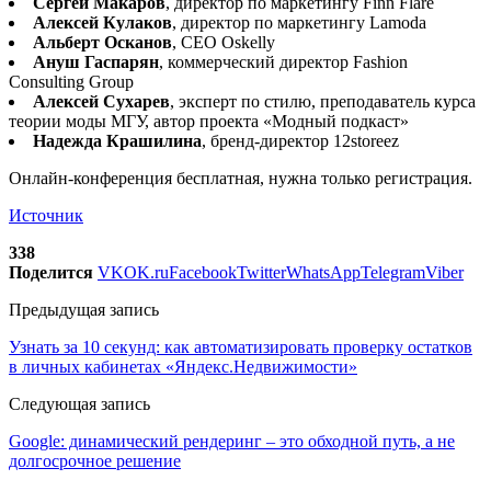
Сергей Макаров
, директор по маркетингу Finn Flare
Алексей Кулаков
, директор по маркетингу Lamoda
Альберт Осканов
, CEO Oskelly
Ануш Гаспарян
, коммерческий директор Fashion
Consulting Group
Алексей Сухарев
, эксперт по стилю, преподаватель курса
теории моды МГУ, автор проекта «Модный подкаст»
Надежда Крашилина
, бренд-директор 12storeez
Онлайн-конференция бесплатная, нужна только регистрация.
Источник
338
Поделится
VK
OK.ru
Facebook
Twitter
WhatsApp
Telegram
Viber
Предыдущая запись
Узнать за 10 секунд: как автоматизировать проверку остатков
в личных кабинетах «Яндекс.Недвижимости»
Следующая запись
Google: динамический рендеринг – это обходной путь, а не
долгосрочное решение