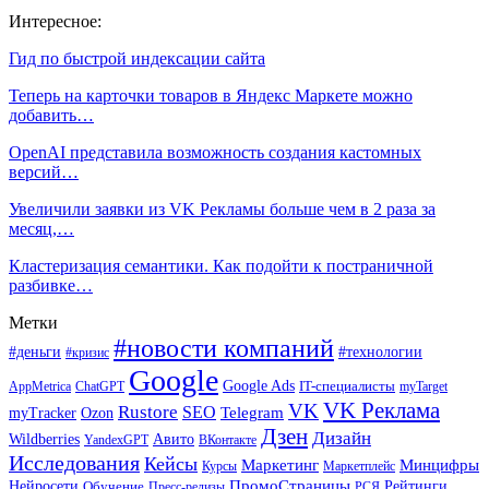
Интересное:
Гид по быстрой индексации сайта
Теперь на карточки товаров в Яндекс Маркете можно
добавить…
OpenAI представила возможность создания кастомных
версий…
Увеличили заявки из VK Рекламы больше чем в 2 раза за
месяц,…
Кластеризация семантики. Как подойти к постраничной
разбивке…
Метки
#новости компаний
#деньги
#технологии
#кризис
Google
Google Ads
IT-специалисты
ChatGPT
AppMetrica
myTarget
VK Реклама
VK
Rustore
SEO
Ozon
Telegram
myTracker
Дзен
Дизайн
Wildberries
Авито
ВКонтакте
YandexGPT
Исследования
Кейсы
Маркетинг
Минцифры
Маркетплейс
Курсы
ПромоСтраницы
Нейросети
Обучение
Рейтинги
Пресс-релизы
РСЯ