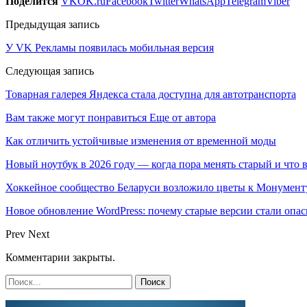
Поделится
VK
OK.ru
Facebook
Twitter
WhatsApp
Telegram
Viber
Предыдущая запись
У VK Рекламы появилась мобильная версия
Следующая запись
Товарная галерея Яндекса стала доступна для автотранспорта
Вам также могут понравиться
Еще от автора
Как отличить устойчивые изменения от временной моды
Новый ноутбук в 2026 году — когда пора менять старый и что 
Хоккейное сообщество Беларуси возложило цветы к Монумен
Новое обновление WordPress: почему старые версии стали опас
Prev
Next
Комментарии закрыты.