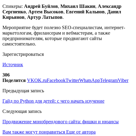
Спикеры:
Андрей Буйлов
,
Михаил Шакин
,
Александр
Сергиенко
,
Артем Высоков
,
Евгений Кальнов
,
Данил
Кирьянов
,
Артур Латыпов
.
Мероприятие будет полезно SEO-специалистам, интернет-
маркетологам, фрилансерам и вебмастерам, а также
предпринимателям, которые продвигают сайты
самостоятельно.
Зарегистрироваться
Источник
306
Поделится
VK
OK.ru
Facebook
Twitter
WhatsApp
Telegram
Viber
Предыдущая запись
Гайд по Python для детей: с чего начать изучение
Следующая запись
Продвижение монобрендового сайта: фишки и нюансы
Вам также могут понравиться
Еще от автора