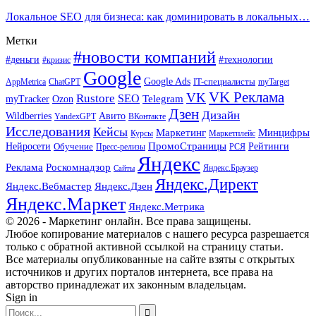
Локальное SEO для бизнеса: как доминировать в локальных…
Метки
#новости компаний
#деньги
#технологии
#кризис
Google
Google Ads
IT-специалисты
ChatGPT
AppMetrica
myTarget
VK Реклама
VK
Rustore
SEO
Ozon
Telegram
myTracker
Дзен
Дизайн
Wildberries
Авито
ВКонтакте
YandexGPT
Исследования
Кейсы
Маркетинг
Минцифры
Маркетплейс
Курсы
ПромоСтраницы
Нейросети
Обучение
Рейтинги
Пресс-релизы
РСЯ
Яндекс
Реклама
Роскомнадзор
Яндекс.Браузер
Сайты
Яндекс.Директ
Яндекс.Вебмастер
Яндекс.Дзен
Яндекс.Маркет
Яндекс.Метрика
© 2026 - Маркетинг онлайн. Все права защищены.
Любое копирование материалов с нашего ресурса разрешается
только с обратной активной ссылкой на страницу статьи.
Все материалы опубликованные на сайте взяты с открытых
источников и других порталов интернета, все права на
авторство принадлежат их законным владельцам.
Sign in