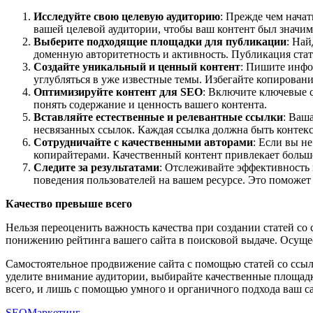
Исследуйте свою целевую аудиторию
: Прежде чем начат
вашей целевой аудитории, чтобы ваш контент был значим
Выберите подходящие площадки для публикации
: Най
доменную авторитетность и активность. Публикация ста
Создайте уникальный и ценный контент
: Пишите инфо
углубляться в уже известные темы. Избегайте копирования
Оптимизируйте контент для
SEO
: Включите ключевые с
понять содержание и ценность вашего контента.
Вставляйте естественные и релевантные ссылки
: Ваш
несвязанных ссылок. Каждая ссылка должна быть контекс
Сотрудничайте с качественными авторами
: Если вы н
копирайтерами.
Качественный контент привлекает больш
Следите за результатами
: Отслеживайте эффективность 
поведения пользователей на вашем ресурсе.
Это поможет 
Качество превыше всего
Нельзя переоценить важность качества при создании статей с
понижению рейтинга вашего сайта в поисковой выдаче. Осущес
Самостоятельное продвижение сайта с помощью статей со ссы
уделите внимание аудитории, выбирайте качественные площадки
всего, и лишь с помощью умного и органичного подхода ваш с
SEO
Маркетинг