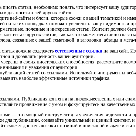
ь писать статьи, необходимо понять, что интересует вашу аудит
ым для посетителей других сайтов.
дите веб-сайты и блоги, которые схожи с вашей тематикой и и
тей на таких площадках поможет увеличить вашу видимость и пр
рмативные, полезные и интересные статьи. Контент должен бы
 контента с других сайтов, так как это может негативно сказать
лова, связанные с вашей тематикой, в заголовки, абзацы и мет
а статья должна содержать
естественные ссылки
на ваш сайт. И
тной и добавлять ценность вашей аудитории.
е уверены в своих писательских способностях, рассмотрите воз
е внимания и уважения от аудитории.
публикаций статей со ссылками. Используйте инструменты веб-а
выявить наиболее эффективные источники трафика.
о ссылками. Публикация контента на низкокачественных или спа
твляйте продвижение с умом и фокусируйтесь на качественных 
лками — это мощный инструмент для увеличения видимости и пр
 для публикации, создавайте уникальный и ценный контент, и в
айт сможет достичь высоких позиций в поисковой выдаче и стат