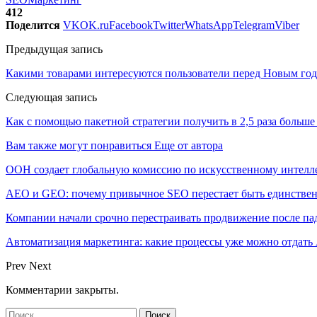
412
Поделится
VK
OK.ru
Facebook
Twitter
WhatsApp
Telegram
Viber
Предыдущая запись
Какими товарами интересуются пользователи перед Новым год
Следующая запись
Как с помощью пакетной стратегии получить в 2,5 раза больше
Вам также могут понравиться
Еще от автора
ООН создает глобальную комиссию по искусственному интелл
AEO и GEO: почему привычное SEO перестает быть единстве
Компании начали срочно перестраивать продвижение после п
Автоматизация маркетинга: какие процессы уже можно отдать A
Prev
Next
Комментарии закрыты.