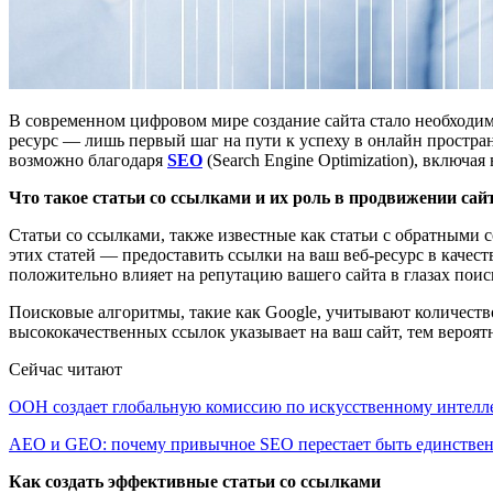
В современном цифровом мире создание сайта стало необходи
ресурс — лишь первый шаг на пути к успеху в онлайн простран
возможно благодаря
SEO
(
Search Engine Optimization
), включая
Что такое статьи со ссылками и их роль в продвижении сай
Статьи со ссылками, также известные как статьи с обратными 
этих статей — предоставить ссылки на ваш веб-ресурс в качес
положительно влияет на репутацию вашего сайта в глазах поис
Поисковые алгоритмы, такие как
Google
, учитывают количеств
высококачественных ссылок указывает на ваш сайт, тем вероятн
Сейчас читают
ООН создает глобальную комиссию по искусственному интелл
AEO и GEO: почему привычное SEO перестает быть единств
Как создать эффективные статьи со ссылками