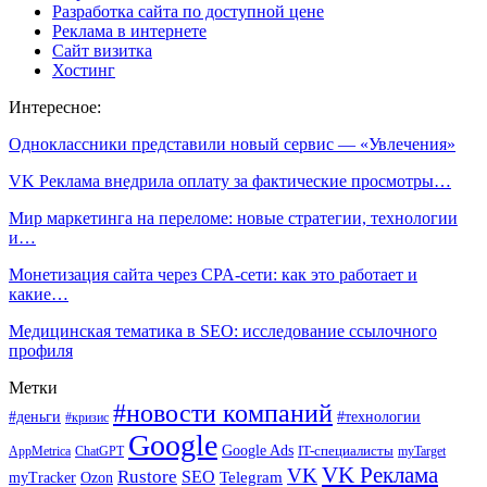
Разработка сайта по доступной цене
Реклама в интернете
Сайт визитка
Хостинг
Интересное:
Одноклассники представили новый сервис — «Увлечения»
VK Реклама внедрила оплату за фактические просмотры…
Мир маркетинга на переломе: новые стратегии, технологии
и…
Монетизация сайта через CPA-сети: как это работает и
какие…
Медицинская тематика в SEO: исследование ссылочного
профиля
Метки
#новости компаний
#деньги
#технологии
#кризис
Google
Google Ads
IT-специалисты
ChatGPT
AppMetrica
myTarget
VK Реклама
VK
Rustore
SEO
Ozon
Telegram
myTracker