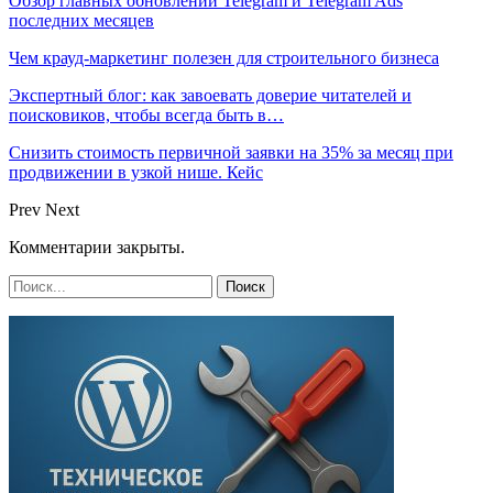
Обзор главных обновлений Telegram и Telegram Ads
последних месяцев
Чем крауд-маркетинг полезен для строительного бизнеса
Экспертный блог: как завоевать доверие читателей и
поисковиков, чтобы всегда быть в…
Снизить стоимость первичной заявки на 35% за месяц при
продвижении в узкой нише. Кейс
Prev
Next
Комментарии закрыты.