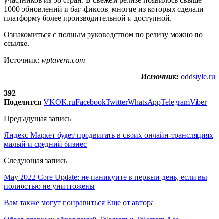
участников из 58 стран. В свежем релизе появилось свыше
1000 обновлений и баг-фиксов, многие из которых сделали
платформу более производительной и доступной.
Ознакомиться с полным руководством по релизу можно по
ссылке.
Источник:
wptavern.com
Источник:
oddstyle.ru
392
Поделится
VK
OK.ru
Facebook
Twitter
WhatsApp
Telegram
Viber
Предыдущая запись
Яндекс Маркет будет продвигать в своих онлайн-трансляциях
малый и средний бизнес
Следующая запись
May 2022 Core Update: не паникуйте в первый день, если вы
полностью не уничтожены
Вам также могут понравиться
Еще от автора