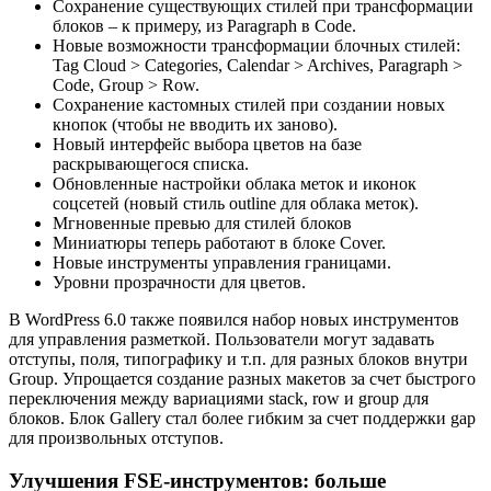
Сохранение существующих стилей при трансформации
блоков – к примеру, из Paragraph в Code.
Новые возможности трансформации блочных стилей:
Tag Cloud > Categories, Calendar > Archives, Paragraph >
Code, Group > Row.
Сохранение кастомных стилей при создании новых
кнопок (чтобы не вводить их заново).
Новый интерфейс выбора цветов на базе
раскрывающегося списка.
Обновленные настройки облака меток и иконок
соцсетей (новый стиль outline для облака меток).
Мгновенные превью для стилей блоков
Миниатюры теперь работают в блоке Cover.
Новые инструменты управления границами.
Уровни прозрачности для цветов.
В WordPress 6.0 также появился набор новых инструментов
для управления разметкой. Пользователи могут задавать
отступы, поля, типографику и т.п. для разных блоков внутри
Group. Упрощается создание разных макетов за счет быстрого
переключения между вариациями stack, row и group для
блоков. Блок Gallery стал более гибким за счет поддержки gap
для произвольных отступов.
Улучшения FSE-инструментов: больше