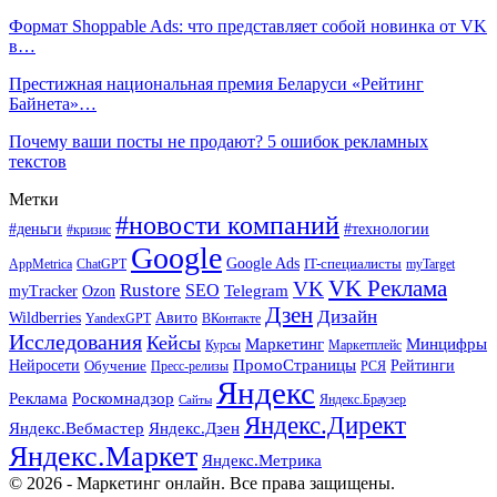
Формат Shoppable Ads: что представляет собой новинка от VK
в…
Престижная национальная премия Беларуси «Рейтинг
Байнета»…
Почему ваши посты не продают? 5 ошибок рекламных
текстов
Метки
#новости компаний
#деньги
#технологии
#кризис
Google
Google Ads
IT-специалисты
ChatGPT
AppMetrica
myTarget
VK Реклама
VK
Rustore
SEO
Ozon
Telegram
myTracker
Дзен
Дизайн
Wildberries
Авито
ВКонтакте
YandexGPT
Исследования
Кейсы
Маркетинг
Минцифры
Маркетплейс
Курсы
ПромоСтраницы
Нейросети
Обучение
Рейтинги
Пресс-релизы
РСЯ
Яндекс
Реклама
Роскомнадзор
Яндекс.Браузер
Сайты
Яндекс.Директ
Яндекс.Вебмастер
Яндекс.Дзен
Яндекс.Маркет
Яндекс.Метрика
© 2026 - Маркетинг онлайн. Все права защищены.