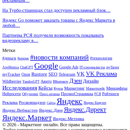
рекламным…
На Турбо-страницах стал доступен рекламный блок…
Яндекс Go поможет заказать товары с Яндекс Маркета в
любой…
Партнеры РСЯ получили возможность показывать
видеорекламу в…
Метки
#новости компаний
#деньги
#технологии
#кризис
Google
Google Ads
IT-специалисты
ChatGPT
AppMetrica
myTarget
VK Реклама
VK
Rustore
SEO
Ozon
Telegram
myTracker
Дзен
Дизайн
Wildberries
Авито
ВКонтакте
YandexGPT
Исследования
Кейсы
Маркетинг
Минцифры
Маркетплейс
Курсы
ПромоСтраницы
Нейросети
Обучение
Рейтинги
Пресс-релизы
РСЯ
Яндекс
Реклама
Роскомнадзор
Яндекс.Браузер
Сайты
Яндекс.Директ
Яндекс.Вебмастер
Яндекс.Дзен
Яндекс.Маркет
Яндекс.Метрика
© 2026 - Маркетинг онлайн. Все права защищены.
Любое копирование материалов с нашего ресурса разрешается