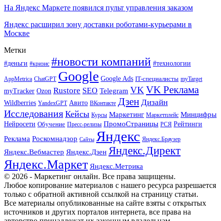
На Яндекс Маркете появился пульт управления заказом
Яндекс расширил зону доставки роботами-курьерами в
Москве
Метки
#новости компаний
#деньги
#технологии
#кризис
Google
Google Ads
IT-специалисты
ChatGPT
AppMetrica
myTarget
VK Реклама
VK
Rustore
SEO
Ozon
Telegram
myTracker
Дзен
Дизайн
Wildberries
Авито
ВКонтакте
YandexGPT
Исследования
Кейсы
Маркетинг
Минцифры
Маркетплейс
Курсы
ПромоСтраницы
Нейросети
Обучение
Рейтинги
Пресс-релизы
РСЯ
Яндекс
Реклама
Роскомнадзор
Яндекс.Браузер
Сайты
Яндекс.Директ
Яндекс.Вебмастер
Яндекс.Дзен
Яндекс.Маркет
Яндекс.Метрика
© 2026 - Маркетинг онлайн. Все права защищены.
Любое копирование материалов с нашего ресурса разрешается
только с обратной активной ссылкой на страницу статьи.
Все материалы опубликованные на сайте взяты с открытых
источников и других порталов интернета, все права на
авторство принадлежат их законным владельцам.