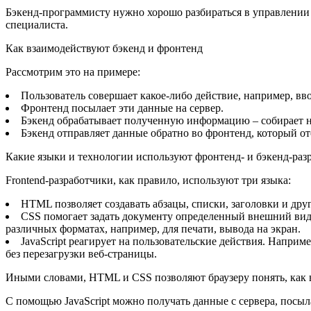
Бэкенд-программисту нужно хорошо разбираться в управлении
специалиста.
Как взаимодействуют бэкенд и фронтенд
Рассмотрим это на примере:
Пользователь совершает какое-либо действие, например, вво
Фронтенд посылает эти данные на сервер.
Бэкенд обрабатывает полученную информацию – собирает н
Бэкенд отправляет данные обратно во фронтенд, который от
Какие языки и технологии используют фронтенд- и бэкенд-раз
Frontend-разработчики, как правило, используют три языка:
HTML позволяет создавать абзацы, списки, заголовки и дру
CSS помогает задать документу определенный внешний вид.
различных форматах, например, для печати, вывода на экран.
JavaScript реагирует на пользовательские действия. Напри
без перезагрузки веб-страницы.
Иными словами, HTML и CSS позволяют браузеру понять, как в
С помощью JavaScript можно получать данные с сервера, посыл