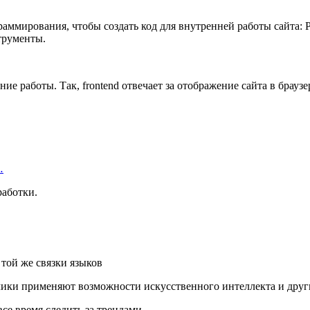
мирования, чтобы создать код для внутренней работы сайта: PHP,
трументы.
 работы. Так, frontend отвечает за отображение сайта в браузер
…
работки.
той же связки языков
чики применяют возможности искусственного интеллекта и дру
се время следить за трендами