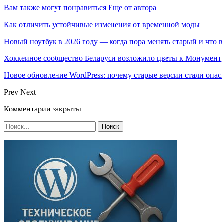
Вам также могут понравиться
Еще от автора
Как отличить устойчивые изменения от временной моды
Новый ноутбук в 2026 году — когда пора менять старый и что 
Хоккейное сообщество Беларуси возложило цветы к Монумен
Новое обновление WordPress: почему старые версии стали опас
Prev
Next
Комментарии закрыты.