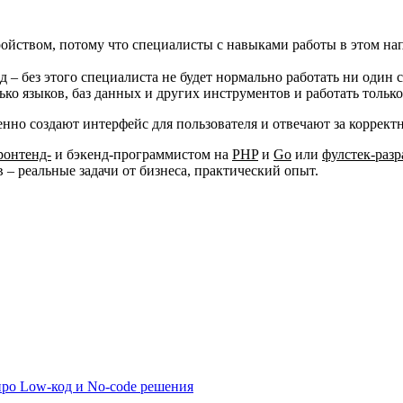
ройством, потому что специалисты с навыками работы в этом на
 – без этого специалиста не будет нормально работать ни один 
ко языков, баз данных и других инструментов и работать только
менно создают интерфейс для пользователя и отвечают за коррек
ронтенд-
и бэкенд-программистом на
PHP
и
Go
или
фулстек-раз
– реальные задачи от бизнеса, практический опыт.
про Low-код и No-code решения