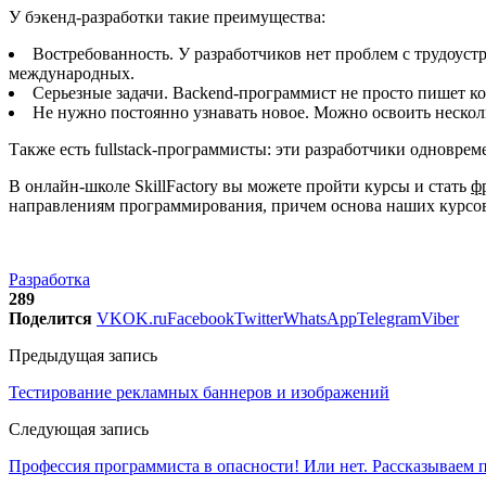
У бэкенд-разработки такие преимущества:
Востребованность. У разработчиков нет проблем с трудоуст
международных.
Серьезные задачи. Backend-программист не просто пишет код
Не нужно постоянно узнавать новое. Можно освоить несколь
Также есть fullstack-программисты: эти разработчики одновре
В онлайн-школе SkillFactory вы можете пройти курсы и стать
ф
направлениям программирования, причем основа наших курсов 
Разработка
289
Поделится
VK
OK.ru
Facebook
Twitter
WhatsApp
Telegram
Viber
Предыдущая запись
Тестирование рекламных баннеров и изображений
Следующая запись
Профессия программиста в опасности! Или нет. Рассказываем 