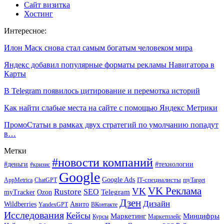
Сайт визитка
Хостинг
Интересное:
Илон Маск снова стал самым богатым человеком мира
Яндекс добавил популярные форматы рекламы Навигатора в
Карты
В Telegram появилось цитирование и перемотка историй
Как найти слабые места на сайте с помощью Яндекс Метрики
ПромоСтатьи в рамках двух стратегий по умолчанию попадут
в…
Метки
#новости компаний
#деньги
#технологии
#кризис
Google
Google Ads
IT-специалисты
ChatGPT
AppMetrica
myTarget
VK Реклама
VK
Rustore
SEO
Ozon
Telegram
myTracker
Дзен
Дизайн
Wildberries
Авито
ВКонтакте
YandexGPT
Исследования
Кейсы
Маркетинг
Минцифры
Маркетплейс
Курсы