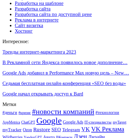
Разработка на шаблоне
Разработка сайта
Разработка сайта по доступной цене
Реклама в интернете
Сайт визитка
Хостинг
Интересное:
Тренды интернет-маркетинга 2023
В Рекламной сети Яндекса появилось новое дополнение…
Google Ads добавил в Performance Max новую цель – New…
Седьмая бесплатная онлайн-конференция «SEO без воды»
Google начал открывать доступ к Bard
Метки
#новости компаний
#деньги
#технологии
#кризис
Google
Google Ads
IT-специалисты
ChatGPT
AppMetrica
myTarget
VK Реклама
VK
Rustore
SEO
Ozon
Telegram
myTracker
Дзен
Дизайн
Wildberries
Авито
ВКонтакте
YandexGPT