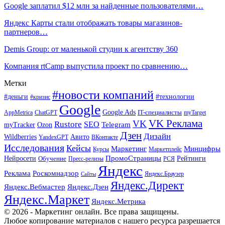
Google заплатил $12 млн за найденные пользователями…
Яндекс Карты стали отображать товары магазинов-
партнеров…
Demis Group: от маленькой студии к агентству 360
Компания rtCamp выпустила проект по сравнению…
Метки
#новости компаний
#деньги
#технологии
#кризис
Google
Google Ads
IT-специалисты
ChatGPT
AppMetrica
myTarget
VK Реклама
VK
Rustore
SEO
Ozon
Telegram
myTracker
Дзен
Дизайн
Wildberries
Авито
ВКонтакте
YandexGPT
Исследования
Кейсы
Маркетинг
Минцифры
Маркетплейс
Курсы
ПромоСтраницы
Нейросети
Обучение
Рейтинги
Пресс-релизы
РСЯ
Яндекс
Реклама
Роскомнадзор
Яндекс.Браузер
Сайты
Яндекс.Директ
Яндекс.Вебмастер
Яндекс.Дзен
Яндекс.Маркет
Яндекс.Метрика
© 2026 - Маркетинг онлайн. Все права защищены.
Любое копирование материалов с нашего ресурса разрешается