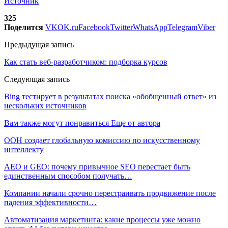
Источник
325
Поделится
VK
OK.ru
Facebook
Twitter
WhatsApp
Telegram
Viber
Предыдущая запись
Как стать веб-разработчиком: подборка курсов
Следующая запись
Bing тестирует в результатах поиска «обобщенный ответ» из
нескольких источников
Вам также могут понравиться
Еще от автора
ООН создает глобальную комиссию по искусственному
интеллекту
AEO и GEO: почему привычное SEO перестает быть
единственным способом получать…
Компании начали срочно перестраивать продвижение после
падения эффективности…
Автоматизация маркетинга: какие процессы уже можно