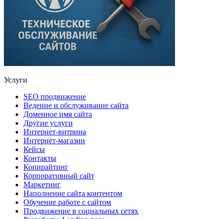
Услуги
SEO продвижение
Ведение и обслуживание сайта
Доменное имя сайта
Другие услуги
Интернет-витрина
Интернет-магазин
Кейсы
Контакты
Копирайтинг
Корпоративный сайт
Маркетинг
Наполнение сайта контентом
Обучение работе с сайтом
Продвижение в социальных сетях