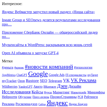
Интересное:
Яндекс Вебмастер запустил новый раздел «Ниша сайта»
Ingate Group и SEOnews делятся результатами исследования
про…
Приложение СберБанк Онлайн — общероссийский лидер
по…
Мультисайты в WordPress: раскрываем всю мощь сетей
Open AI объявила о запуске GPT-4
Метки
#новости компаний
#деньги
#технологии
#кризис
Google
Google Ads
IT-специалисты
ChatGPT
AppMetrica
myTarget
VK Реклама
VK
Rustore
SEO
Ozon
Telegram
myTracker
Дзен
Дизайн
Wildberries
Авито
ВКонтакте
YandexGPT
Исследования
Кейсы
Маркетинг
Минцифры
Маркетплейс
Курсы
ПромоСтраницы
Нейросети
Обучение
Рейтинги
Пресс-релизы
РСЯ
Яндекс
Реклама
Роскомнадзор
Яндекс.Браузер
Сайты