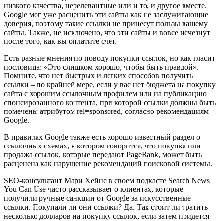
низкого качества, нерелевантные или и то, и другое вместе.
Google мог уже расценить эти сайты как не заслуживающие
доверия, поэтому такие ссылки не принесут пользы вашему
сайты. Также, не исключено, что эти сайты и вовсе исчезнут
после того, как вы оплатите счет.
Есть разные мнения по поводу покупки ссылок, но как гласит
пословица: «Это слишком хорошо, чтобы быть правдой».
Помните, что нет быстрых и легких способов получить
ссылки – по крайней мере, если у вас нет бюджета на покупку
сайта с хорошим ссылочным профилем или на публикацию
спонсированного контента, при которой ссылки должны быть
помечены атрибутом rel=sponsored, согласно рекомендациям
Google.
В правилах Google также есть хорошо известный раздел о
ссылочных схемах, в котором говорится, что покупка или
продажа ссылок, которые передают PageRank, может быть
расценена как нарушение рекомендаций поисковой системы.
SEO-консультант Мари Хейнс в своем подкасте Search News
You Can Use часто рассказывает о клиентах, которые
получили ручные санкции от Google за искусственные
ссылки. Покупали ли они ссылки? Да. Так стоит ли тратить
несколько долларов на покупку ссылок, если затем придется