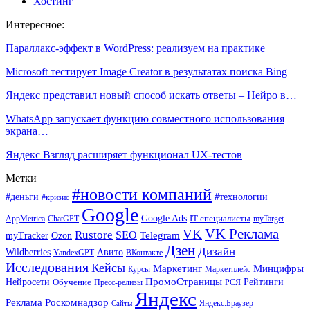
Хостинг
Интересное:
Параллакс-эффект в WordPress: реализуем на практике
Microsoft тестирует Image Creator в результатах поиска Bing
Яндекс представил новый способ искать ответы – Нейро в…
WhatsApp запускает функцию совместного использования
экрана…
Яндекс Взгляд расширяет функционал UX-тестов
Метки
#новости компаний
#деньги
#технологии
#кризис
Google
Google Ads
IT-специалисты
ChatGPT
AppMetrica
myTarget
VK Реклама
VK
Rustore
SEO
Ozon
Telegram
myTracker
Дзен
Дизайн
Wildberries
Авито
ВКонтакте
YandexGPT
Исследования
Кейсы
Маркетинг
Минцифры
Маркетплейс
Курсы
ПромоСтраницы
Нейросети
Обучение
Рейтинги
Пресс-релизы
РСЯ
Яндекс
Реклама
Роскомнадзор
Яндекс.Браузер
Сайты