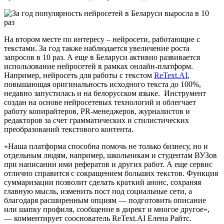
На втором месте по интересу – нейросети, работающие с
текстами. За год также наблюдается увеличение роста
запросов в 10 раз. А еще в Беларуси активно развивается
использование нейросетей в рамках онлайн-платформ.
Например, нейросеть для работы с текстом
ReText.AI
,
повышающая оригинальность исходного текста до 100%,
недавно запустилась и на белорусском языке. Инструмент
создан на основе нейросетевых технологий и облегчает
работу копирайтеров, PR-менеджеров, журналистов и
редакторов за счет грамматических и стилистических
преобразований текстового контента.
«Наша платформа способна помочь не только бизнесу, но и
отдельным людям, например, школьникам и студентам ВУЗов
при написании ими рефератов и других работ. А еще сервис
отлично справится с сокращением больших текстов. Функция
суммаризации позволит сделать краткий анонс, сохраняя
главную мысль, изменить пост под социальные сети, а
благодаря расширенным опциям — подготовить описание
или шапку профиля, сообщение в директ и многое другое»,
— комментирует сооснователь ReText.AI Елена Райтс.