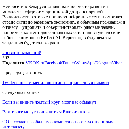
Нейросети в Беларуси заняли важное место развитии
множества сфер: от медицинской до транспортной.
Возможности, которые приносят нейронные сети, помогают
стране активно развивать экономику, а обычным гражданам и
бизнесу – упрощать и совершенствовать рядовые задачи,
например, контент для социальных сетей или студенческие
работы с помощью ReText.AI. Вероятно, в будущем эта
тенденция будет только расти.
#новости компаний
297
Поделится
VK
OK.ru
Facebook
Twitter
WhatsApp
Telegram
Viber
Предыдущая запись
Twitter снова изменил логотип на привычный символ
Следующая запись
Если вы видите желтый круг, мозг вас обманул
Вам также могут понравиться
Еще от автора
ООН создает глобальную комиссию по искусственному
интеллекту