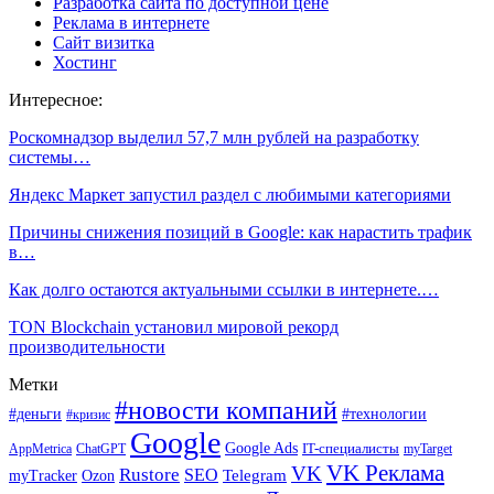
Разработка сайта по доступной цене
Реклама в интернете
Сайт визитка
Хостинг
Интересное:
Роскомнадзор выделил 57,7 млн рублей на разработку
системы…
Яндекс Маркет запустил раздел с любимыми категориями
Причины снижения позиций в Google: как нарастить трафик
в…
Как долго остаются актуальными ссылки в интернете.…
TON Blockchain установил мировой рекорд
производительности
Метки
#новости компаний
#деньги
#технологии
#кризис
Google
Google Ads
IT-специалисты
ChatGPT
AppMetrica
myTarget
VK Реклама
VK
Rustore
SEO
Ozon
Telegram
myTracker