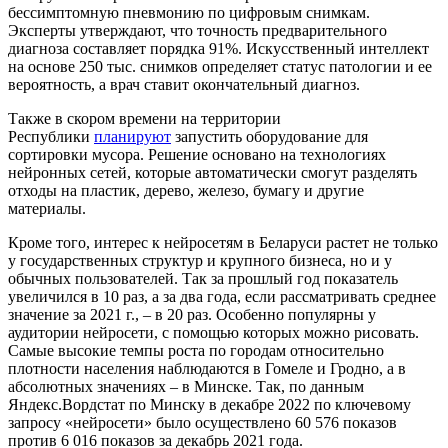
бессимптомную пневмонию по цифровым снимкам.
Эксперты утверждают, что точность предварительного
диагноза составляет порядка 91%. Искусственный интеллект
на основе 250 тыс. снимков определяет статус патологии и ее
вероятность, а врач ставит окончательный диагноз.
Также в скором времени на территории
Республики
планируют
запустить оборудование для
сортировки мусора. Решение основано на технологиях
нейронных сетей, которые автоматически смогут разделять
отходы на пластик, дерево, железо, бумагу и другие
материалы.
Кроме того, интерес к нейросетям в Беларуси растет не только
у государственных структур и крупного бизнеса, но и у
обычных пользователей. Так за прошлый год показатель
увеличился в 10 раз, а за два года, если рассматривать среднее
значение за 2021 г., – в 20 раз. Особенно популярны у
аудитории нейросети, c помощью которых можно рисовать.
Самые высокие темпы роста по городам относительно
плотности населения наблюдаются в Гомеле и Гродно, а в
абсолютных значениях – в Минске. Так, по данным
Яндекс.Вордстат по Минску в декабре 2022 по ключевому
запросу «нейросети» было осуществлено 60 576 показов
против 6 016 показов за декабрь 2021 года.