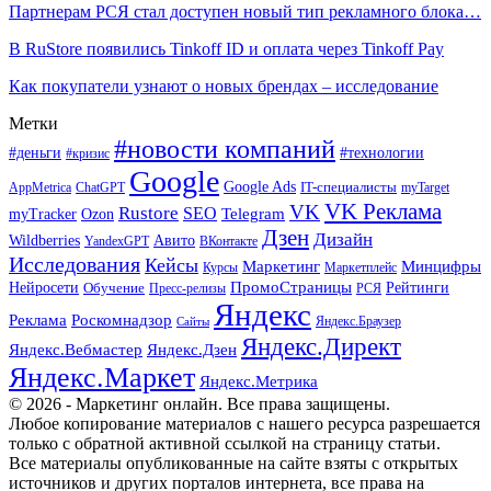
Партнерам РСЯ стал доступен новый тип рекламного блока…
В RuStore появились Tinkoff ID и оплата через Tinkoff Pay
Как покупатели узнают о новых брендах – исследование
Метки
#новости компаний
#деньги
#технологии
#кризис
Google
Google Ads
IT-специалисты
ChatGPT
AppMetrica
myTarget
VK Реклама
VK
Rustore
SEO
Ozon
Telegram
myTracker
Дзен
Дизайн
Wildberries
Авито
ВКонтакте
YandexGPT
Исследования
Кейсы
Маркетинг
Минцифры
Маркетплейс
Курсы
ПромоСтраницы
Нейросети
Обучение
Рейтинги
Пресс-релизы
РСЯ
Яндекс
Реклама
Роскомнадзор
Яндекс.Браузер
Сайты
Яндекс.Директ
Яндекс.Вебмастер
Яндекс.Дзен
Яндекс.Маркет
Яндекс.Метрика
© 2026 - Маркетинг онлайн. Все права защищены.
Любое копирование материалов с нашего ресурса разрешается
только с обратной активной ссылкой на страницу статьи.
Все материалы опубликованные на сайте взяты с открытых
источников и других порталов интернета, все права на