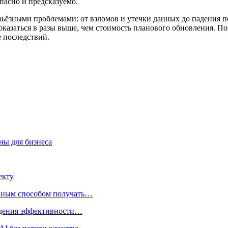
опасно и предсказуемо.
серьёзными проблемами: от взломов и утечки данных до падения
 оказаться в разы выше, чем стоимость планового обновления. П
е последствий.
ны для бизнеса
екту
нным способом получать…
адения эффективности…