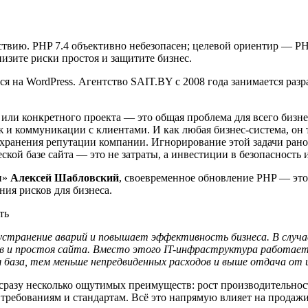
ствию. PHP 7.4 объективно небезопасен; целевой ориентир — PH
изите риски простоя и защитите бизнес.
я на WordPress. Агентство SAIT.BY с 2008 года занимается раз
или конкретного проекта — это общая проблема для всего бизне
 и коммуникации с клиентами. И как любая бизнес-система, он
охранения репутации компании. Игнорирование этой задачи рано
ой базе сайта — это не затраты, а инвестиции в безопасность и
и»
Алексей Шабловский
, своевременное обновление PHP — это 
ия рисков для бизнеса.
странение аварий и повышает эффективность бизнеса. В случа
ов и простоя сайта. Вместо этого IT-инфраструктура работает
я база, тем меньше непредвиденных расходов и выше отдача от 
 сразу несколько ощутимых преимуществ: рост производительно
 требованиям и стандартам. Всё это напрямую влияет на продаж