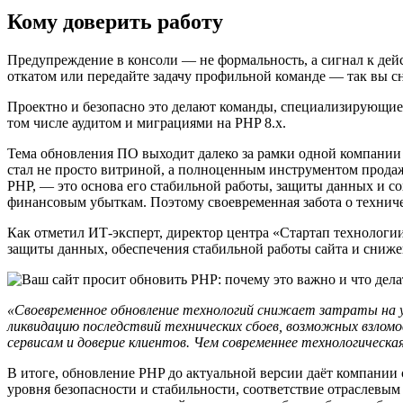
Кому доверить работу
Предупреждение в консоли — не формальность, а сигнал к дей
откатом или передайте задачу профильной команде — так вы сн
Проектно и безопасно это делают команды, специализирующиес
том числе аудитом и миграциями на PHP 8.x.
Тема обновления ПО выходит далеко за рамки одной компании 
стал не просто витриной, а полноценным инструментом продаж
PHP, — это основа его стабильной работы, защиты данных и с
финансовым убыткам. Поэтому своевременная забота о техническ
Как отметил ИТ-эксперт, директор центра «Стартап технологи
защиты данных, обеспечения стабильной работы сайта и снижен
«Своевременное обновление технологий снижает затраты на у
ликвидацию последствий технических сбоев, возможных взлом
сервисам и доверие клиентов. Чем современнее технологическа
В итоге, обновление PHP до актуальной версии даёт компании
уровня безопасности и стабильности, соответствие отраслевым