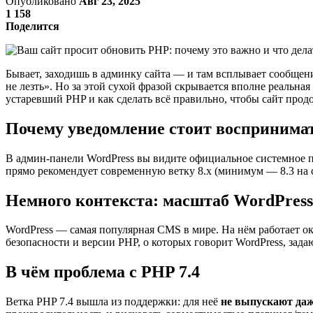
Опубликовано
Авг 23, 2025
1 158
Поделится
Бывает, заходишь в админку сайта — и там всплывает сообщени
не лезть». Но за этой сухой фразой скрывается вполне реальна
устаревший PHP и как сделать всё правильно, чтобы сайт продо
Почему уведомление стоит воспринимат
В админ-панели WordPress вы видите официальное системное пр
прямо рекомендует современную ветку 8.x (минимум — 8.3 на с
Немного контекста: масштаб WordPress
WordPress — самая популярная CMS в мире. На нём работает о
безопасности и версии PHP, о которых говорит WordPress, зада
В чём проблема с PHP 7.4
Ветка PHP 7.4 вышла из поддержки: для неё
не выпускают даж