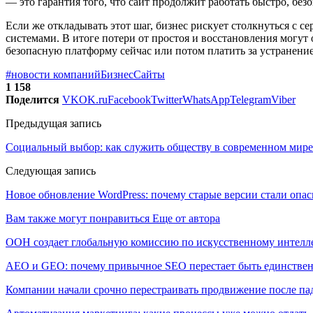
— это гарантия того, что сайт продолжит работать быстро, без
Если же откладывать этот шаг, бизнес рискует столкнуться с 
системами. В итоге потери от простоя и восстановления могут
безопасную платформу сейчас или потом платить за устранени
#новости компаний
Бизнес
Сайты
1 158
Поделится
VK
OK.ru
Facebook
Twitter
WhatsApp
Telegram
Viber
Предыдущая запись
Социальный выбор: как служить обществу в современном мире
Следующая запись
Новое обновление WordPress: почему старые версии стали опас
Вам также могут понравиться
Еще от автора
ООН создает глобальную комиссию по искусственному интелл
AEO и GEO: почему привычное SEO перестает быть единстве
Компании начали срочно перестраивать продвижение после п