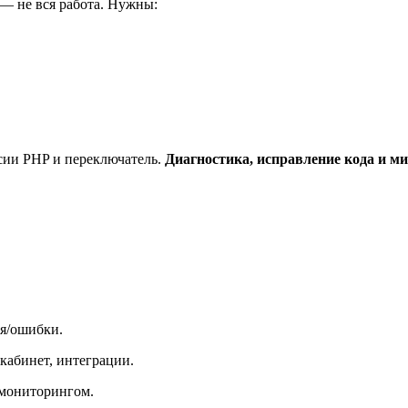
— не вся работа. Нужны:
сии PHP и переключатель.
Диагностика, исправление кода и м
ия/ошибки.
кабинет, интеграции.
 мониторингом.