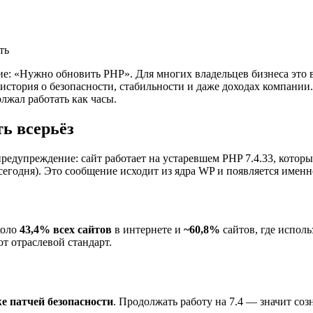
е: «Нужно обновить PHP». Для многих владельцев бизнеса это в
я история о безопасности, стабильности и даже доходах компании
лжал работать как часы.
ь всерьёз
едупреждение: сайт работает на устаревшем PHP 7.4.33, которы
егодня). Это сообщение исходит из ядра WP и появляется именн
коло
43,4% всех сайтов
в интернете и
~60,8%
сайтов, где исполь
ют отраслевой стандарт.
е патчей безопасности
. Продолжать работу на 7.4 — значит соз