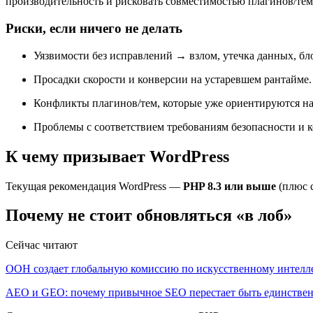
производительность и рисковать совместимостью плагинов/тем
Риски, если ничего не делать
Уязвимости без исправлений → взлом, утечка данных, б
Просадки скорости и конверсии на устаревшем рантайме.
Конфликты плагинов/тем, которые уже ориентируются на
Проблемы с соответствием требованиям безопасности и к
К чему призывает WordPress
Текущая рекомендация WordPress —
PHP 8.3 или выше
(плюс с
Почему не стоит обновляться «в лоб»
Сейчас читают
ООН создает глобальную комиссию по искусственному интелл
AEO и GEO: почему привычное SEO перестает быть единств