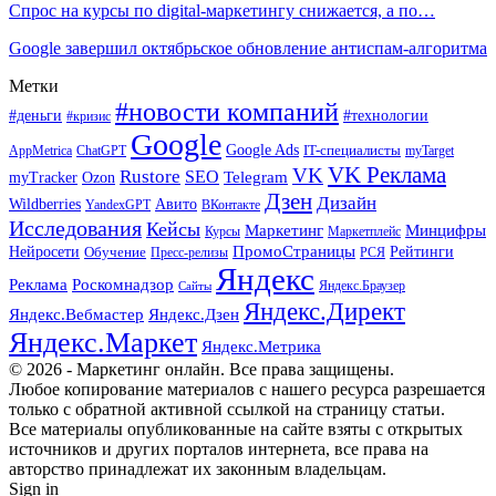
Спрос на курсы по digital-маркетингу снижается, а по…
Google завершил октябрьское обновление антиспам-алгоритма
Метки
#новости компаний
#деньги
#технологии
#кризис
Google
Google Ads
IT-специалисты
ChatGPT
AppMetrica
myTarget
VK Реклама
VK
Rustore
SEO
Ozon
Telegram
myTracker
Дзен
Дизайн
Wildberries
Авито
ВКонтакте
YandexGPT
Исследования
Кейсы
Маркетинг
Минцифры
Маркетплейс
Курсы
ПромоСтраницы
Нейросети
Обучение
Рейтинги
Пресс-релизы
РСЯ
Яндекс
Реклама
Роскомнадзор
Яндекс.Браузер
Сайты
Яндекс.Директ
Яндекс.Вебмастер
Яндекс.Дзен
Яндекс.Маркет
Яндекс.Метрика
© 2026 - Маркетинг онлайн. Все права защищены.
Любое копирование материалов с нашего ресурса разрешается
только с обратной активной ссылкой на страницу статьи.
Все материалы опубликованные на сайте взяты с открытых
источников и других порталов интернета, все права на
авторство принадлежат их законным владельцам.
Sign in