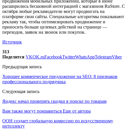
продвижения мобильных приложений, которые в июне
расширились бесшовной интеграцией с магазином RuStore. С
октября любые рекламодатели могут продвигать на
платформе свои сайты. Специальные алгоритмы показывают
рекламу так, чтобы оптимизировать продвижение и
приносить больше целевых действий на странице —
переходов, заявок на звонок или покупок.
Источник
313
Поделится
VK
OK.ru
Facebook
Twitter
WhatsApp
Telegram
Viber
Предыдущая запись
Хорошее коммерческое предложение на SEO: 8 признаков
профессионального подрядчика
Следующая запись
Яндекс начал проверять скидки в поиске по товарам
Вам также могут понравиться
Еще от автора
ООН создает глобальную комиссию по искусственному
интеллекту