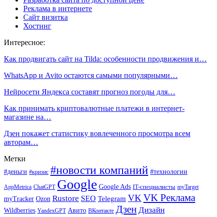
Реклама в интернете
Сайт визитка
Хостинг
Интересное:
Как продвигать сайт на Tilda: особенности продвижения и…
WhatsApp и Avito остаются самыми популярными…
Нейросети Яндекса составят прогноз погоды для…
Как принимать криптовалютные платежи в интернет-
магазине на…
Дзен покажет статистику вовлеченного просмотра всем
авторам…
Метки
#новости компаний
#деньги
#технологии
#кризис
Google
Google Ads
IT-специалисты
ChatGPT
AppMetrica
myTarget
VK Реклама
VK
Rustore
SEO
Ozon
Telegram
myTracker
Дзен
Дизайн
Wildberries
Авито
ВКонтакте
YandexGPT