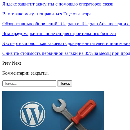
Яндекс защитит аккаунты с помощью операторов связи
Вам также могут понравиться
Еще от автора
Обзор главных обновлений Telegram и Telegram Ads последних
Чем крауд-маркетинг полезен для строительного бизнеса
Экспертный блог: как завоевать доверие читателей и поискови
Снизить стоимость первичной заявки на 35% за месяц при про
Prev
Next
Комментарии закрыты.