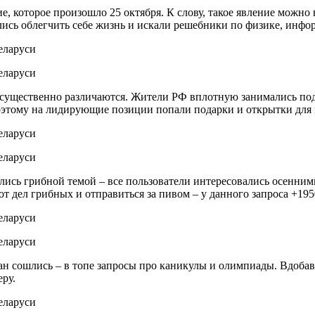
е, которое произошло 25 октября. К слову, такое явление можно 
лись облегчить себе жизнь и искали решебники по физике, инф
 существенно различаются. Жители РФ вплотную занимались под
поэтому на лидирующие позиции попали подарки и открытки для
ись грибной темой – все пользователи интересовались осенним
т дел грибных и отправиться за пивом – у данного запроса +1
тран сошлись – в топе запросы про каникулы и олимпиады. Вдоба
ьеру.