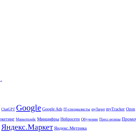
…
Google
Ozon
Google Ads
IT-специалисты
myTracker
ChatGPT
myTarget
ркетинг
Минцифры
Промо
Нейросети
Обучение
Маркетплейс
Пресс-релизы
Яндекс.Маркет
Яндекс.Метрика