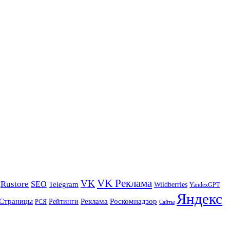
VK Реклама
VK
Rustore
SEO
Telegram
Wildberries
YandexGPT
Яндекс
Страницы
Реклама
Роскомнадзор
Рейтинги
РСЯ
Сайты