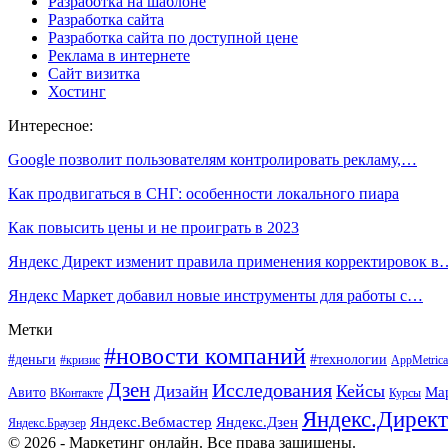
Разработка на шаблоне
Разработка сайта
Разработка сайта по доступной цене
Реклама в интернете
Сайт визитка
Хостинг
Интересное:
Google позволит пользователям контролировать рекламу,…
Как продвигаться в СНГ: особенности локального пиара
Как повысить цены и не проиграть в 2023
Яндекс Директ изменит правила применения корректировок в
Яндекс Маркет добавил новые инструменты для работы с…
Метки
#новости компаний
#деньги
#технологии
#кризис
AppMetrica
Дзен
Исследования
Кейсы
Дизайн
Ма
Авито
ВКонтакте
Курсы
Яндекс.Директ
Яндекс.Вебмастер
Яндекс.Дзен
Яндекс.Браузер
© 2026 - Маркетинг онлайн. Все права защищены.