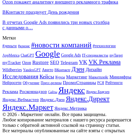
Ozon покажет аналитику внешнего рекламного трафика
ВКонтакте празднует День рождения
В отчетах Google Ads появились три новых столбца
с данными о…
Метки
#новости компаний
#деньги
#технологии
#кризис
Google
Google Ads
IT-специалисты
ChatGPT
AppMetrica
myTarget
VK Реклама
VK
Rustore
SEO
Ozon
Telegram
myTracker
Дзен
Дизайн
Wildberries
Авито
ВКонтакте
YandexGPT
Исследования
Кейсы
Маркетинг
Минцифры
Маркетплейс
Курсы
ПромоСтраницы
Нейросети
Обучение
Рейтинги
Пресс-релизы
РСЯ
Яндекс
Реклама
Роскомнадзор
Яндекс.Браузер
Сайты
Яндекс.Директ
Яндекс.Вебмастер
Яндекс.Дзен
Яндекс.Маркет
Яндекс.Метрика
© 2026 - Маркетинг онлайн. Все права защищены.
Любое копирование материалов с нашего ресурса разрешается
только с обратной активной ссылкой на страницу статьи.
Все материалы опубликованные на сайте взяты с открытых