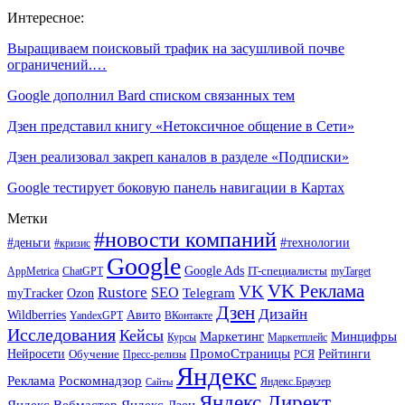
Интересное:
Выращиваем поисковый трафик на засушливой почве
ограничений.…
Google дополнил Bard списком связанных тем
Дзен представил книгу «Нетоксичное общение в Сети»
Дзен реализовал закреп каналов в разделе «Подписки»
Google тестирует боковую панель навигации в Картах
Метки
#новости компаний
#деньги
#технологии
#кризис
Google
Google Ads
IT-специалисты
ChatGPT
AppMetrica
myTarget
VK Реклама
VK
Rustore
SEO
Ozon
Telegram
myTracker
Дзен
Дизайн
Wildberries
Авито
ВКонтакте
YandexGPT
Исследования
Кейсы
Маркетинг
Минцифры
Маркетплейс
Курсы
ПромоСтраницы
Нейросети
Обучение
Рейтинги
Пресс-релизы
РСЯ
Яндекс
Реклама
Роскомнадзор
Яндекс.Браузер
Сайты
Яндекс.Директ
Яндекс.Вебмастер
Яндекс.Дзен