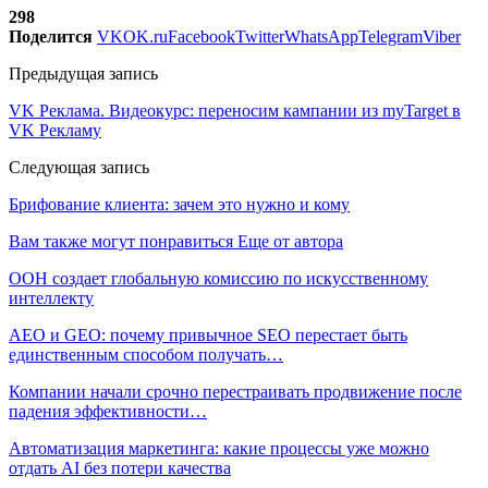
298
Поделится
VK
OK.ru
Facebook
Twitter
WhatsApp
Telegram
Viber
Предыдущая запись
VK Реклама. Видеокурс: переносим кампании из myTarget в
VK Рекламу
Следующая запись
Брифование клиента: зачем это нужно и кому
Вам также могут понравиться
Еще от автора
ООН создает глобальную комиссию по искусственному
интеллекту
AEO и GEO: почему привычное SEO перестает быть
единственным способом получать…
Компании начали срочно перестраивать продвижение после
падения эффективности…
Автоматизация маркетинга: какие процессы уже можно
отдать AI без потери качества