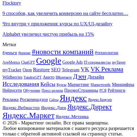
Flocktory
9 способов, как увеличить конверсию на сайте бесплатно…
Что внутри у приложения: курсы по UX/UI-дизайну
Alphabet увеличил чистую прибыль на 15%
Метки
#новости компаний
#деньги
#технологии
#кризис
Google
Google Ads
IT-специалисты
ChatGPT
AppMetrica
myTarget
VK Реклама
VK
Rustore
SEO
Ozon
Telegram
myTracker
Дзен
Дизайн
Wildberries
Авито
ВКонтакте
YandexGPT
Исследования
Кейсы
Маркетинг
Минцифры
Маркетплейс
Курсы
ПромоСтраницы
Нейросети
Обучение
Рейтинги
Пресс-релизы
РСЯ
Яндекс
Реклама
Роскомнадзор
Яндекс.Браузер
Сайты
Яндекс.Директ
Яндекс.Вебмастер
Яндекс.Дзен
Яндекс.Маркет
Яндекс.Метрика
© 2026 - Маркетинг онлайн. Все права защищены.
Любое копирование материалов с нашего ресурса разрешается
только с обратной активной ссылкой на страницу статьи.