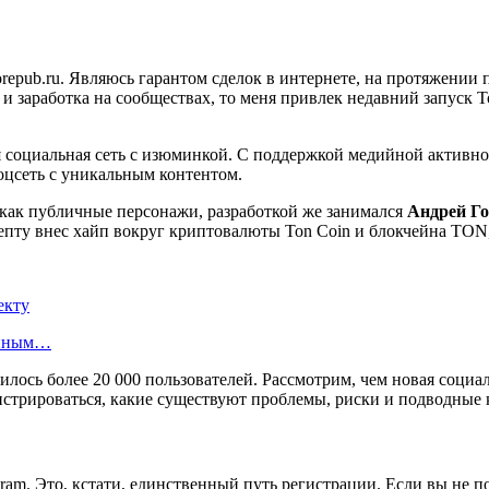
epub.ru. Являюсь гарантом сделок в интернете, на протяжении п
и заработка на сообществах, то меня привлек недавний запуск Ton
я социальная сеть с изюминкой. С поддержкой медийной активн
соцсеть с уникальным контентом.
как публичные персонажи, разработкой же занимался
Андрей Го
епту внес хайп вокруг криптовалюты Ton Coin и блокчейна TON,
екту
енным…
илось более 20 000 пользователей. Рассмотрим, чем новая соци
гистрироваться, какие существуют проблемы, риски и подводные 
ram. Это, кстати, единственный путь регистрации. Если вы не по