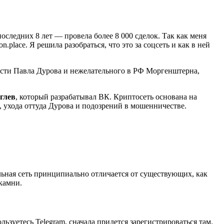
оследних 8 лет — провела более 8 000 сделок. Так как меня
.place. Я решила разобраться, что это за соцсеть и как в ней
ости Павла Дурова и нежелательного в РФ Моргенштерна,
глев
, который разрабатывал ВК. Криптосеть основана на
 ухода оттуда Дурова и подозрений в мошенничестве.
альная сеть принципиально отличается от существующих, как
камни.
льзуетесь Telegram, сначала придется зарегистрироваться там.