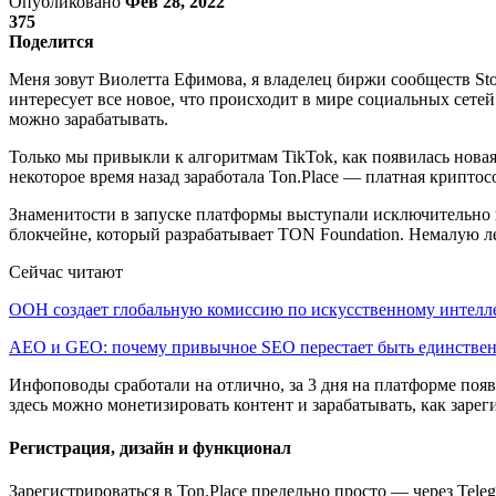
Опубликовано
Фев 28, 2022
375
Поделится
Меня зовут Виолетта Ефимова, я владелец биржи сообществ Stor
интересует все новое, что происходит в мире социальных сетей 
можно зарабатывать.
Только мы привыкли к алгоритмам TikTok, как появилась нова
некоторое время назад заработала Ton.Place — платная крипто
Знаменитости в запуске платформы выступали исключительно 
блокчейне, который разрабатывает TON Foundation. Немалую л
Сейчас читают
ООН создает глобальную комиссию по искусственному интелл
AEO и GEO: почему привычное SEO перестает быть единств
Инфоповоды сработали на отлично, за 3 дня на платформе появ
здесь можно монетизировать контент и зарабатывать, как заре
Регистрация, дизайн и функционал
Зарегистрироваться в Ton.Place предельно просто — через Teleg