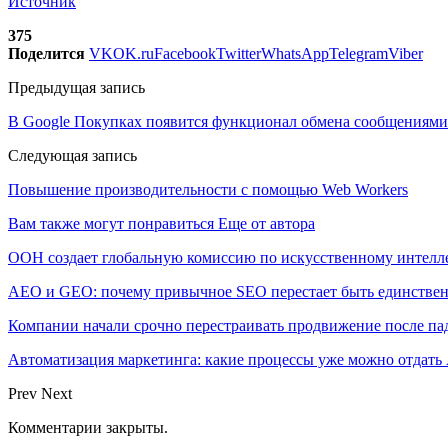
Источник
375
Поделится
VK
OK.ru
Facebook
Twitter
WhatsApp
Telegram
Viber
Предыдущая запись
В Google Покупках появится функционал обмена сообщениями
Следующая запись
Повышение производительности с помощью Web Workers
Вам также могут понравиться
Еще от автора
ООН создает глобальную комиссию по искусственному интелл
AEO и GEO: почему привычное SEO перестает быть единстве
Компании начали срочно перестраивать продвижение после п
Автоматизация маркетинга: какие процессы уже можно отдать A
Prev
Next
Комментарии закрыты.