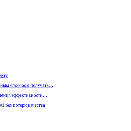
екту
нным способом получать…
адения эффективности…
I без потери качества