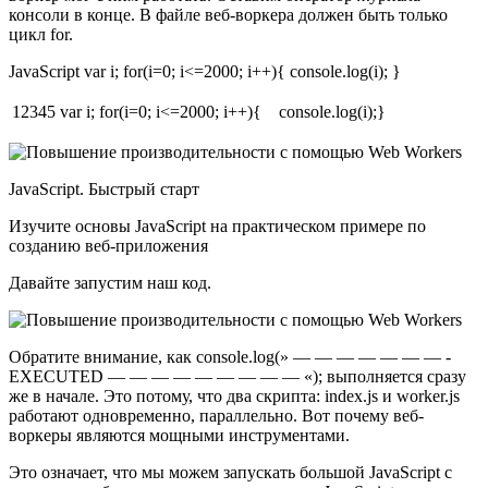
консоли в конце. В файле веб-воркера должен быть только
цикл for.
JavaScript var i; for(i=0; i<=2000; i++){ console.log(i); }
12345
var i; for(i=0; i<=2000; i++){ console.log(i);}
JavaScript. Быстрый старт
Изучите основы JavaScript на практическом примере по
созданию веб-приложения
Давайте запустим наш код.
Обратите внимание, как console.log(» — — — — — — — -
EXECUTED — — — — — — — — — «); выполняется сразу
же в начале. Это потому, что два скрипта: index.js и worker.js
работают одновременно, параллельно. Вот почему веб-
воркеры являются мощными инструментами.
Это означает, что мы можем запускать большой JavaScript с