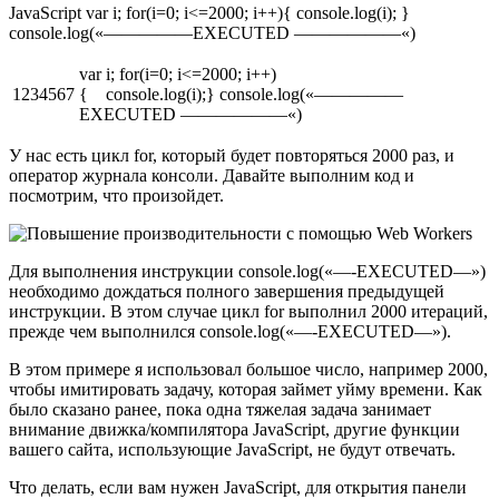
JavaScript var i; for(i=0; i<=2000; i++){ console.log(i); }
console.log(«—————EXECUTED ——————«)
var i; for(i=0; i<=2000; i++)
1234567
{ console.log(i);} console.log(«—————
EXECUTED ——————«)
У нас есть цикл for, который будет повторяться 2000 раз, и
оператор журнала консоли. Давайте выполним код и
посмотрим, что произойдет.
Для выполнения инструкции console.log(«—-EXECUTED—»)
необходимо дождаться полного завершения предыдущей
инструкции. В этом случае цикл for выполнил 2000 итераций,
прежде чем выполнился console.log(«—-EXECUTED—»).
В этом примере я использовал большое число, например 2000,
чтобы имитировать задачу, которая займет уйму времени. Как
было сказано ранее, пока одна тяжелая задача занимает
внимание движка/компилятора JavaScript, другие функции
вашего сайта, использующие JavaScript, не будут отвечать.
Что делать, если вам нужен JavaScript, для открытия панели