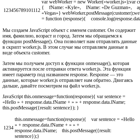
var webWorker = new Worker(«worker.js»);var c
{ fName: «Kyle», lName: «De Guzman», age
123456789101112
«Vegas»} webWorker.postMessage(customer);w
= function (response){ console.log(response.data
Мы создаем JavaScript объект с именем customer. Он содержит
имя, фамилию, возраст и город. Затем мы обращаемся к
функции postMessage(). Она позволяет нам отправлять данные
в скрипт worker.js. В этом случае мы отправляем данные в
виде объекта customer.
Затем мы получаем доступ к функции onmessage(), которая
активируется после отправки ответа worker.js. Эта функция
имеет параметр под названием response. Response — это
данные, которые worker.js отправляет нам обратно. Двигаясь
дальше, давайте посмотрим на файл worker.js.
JavaScript this.onmessage=function(response){ var sentence =
«Hello » + response.data.fName + » » + response.data.lName;
this.postMessage({result: sentence}); }
this.onmessage=function(response){ var sentence = «Hello
» + response.data.fName + » » +
1234
response.data.lName; this.postMessage({result:
sentence});}