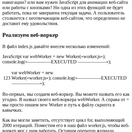
навигации? или вам нужен JavaScript для анимации веб-сайта
или работы с кнопками? Ни одна из этих функций не будет
работать, пока не завершена текущая задача. А пользователь
столкнется с неотвечающим веб-сайтом, что определенно не
доставит ему удовольствия.
Реализуем веб-воркер
В файл index.js давайте внесем несколько изменений:
JavaScript var webWorker = new Worker(«worker.js»);
console.log(«—————EXECUTED ——————«);
var webWorker = new
123
Worker(«worker.js»); console.log(«—————EXECUTED
——————«);
Во-первых, мы создаем веб-воркер. Вы можете назвать его как
угодно. Я назвал своего веб-воркера webWorker. А справа от =
мы просто пишем new Worker и путь к файлу скрипта в
кавычках.
Как вы могли заметить, отсутствует цикл for, выполняющий
2000 итераций. Поместим его в наш файл worker.js, чтобы веб-
воркер мог с ним работать. Оставим оператор журнала