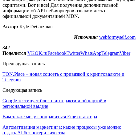
скриптами. Вот и все! Для получения дополнительной
информации об API веб-воркеров ознакомьтесь с
официальной документацией MDN.
Автор:
Kyle DeGuzman
Источник:
webformyself.com
342
Поделится
VK
OK.ru
Facebook
Twitter
WhatsApp
Telegram
Viber
Предыдущая запись
TON.Place – новая соцсеть с привязкой к криптовалюте и
Telegram
Следующая запись
Google тестирует блок с интерактивной картой в
региональной выдаче
Вам также могут понравиться
Еще от автора
Автоматизация маркетинга: какие процессы уже можно
отдать AI без потери качества