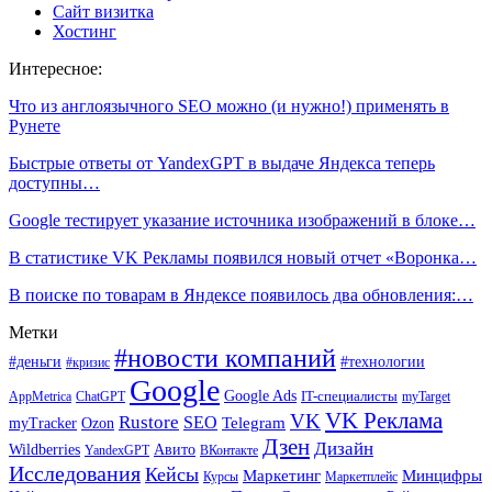
Сайт визитка
Хостинг
Интересное:
Что из англоязычного SEO можно (и нужно!) применять в
Рунете
Быстрые ответы от YandexGPT в выдаче Яндекса теперь
доступны…
Google тестирует указание источника изображений в блоке…
В статистике VK Рекламы появился новый отчет «Воронка…
В поиске по товарам в Яндексе появилось два обновления:…
Метки
#новости компаний
#деньги
#технологии
#кризис
Google
Google Ads
IT-специалисты
ChatGPT
AppMetrica
myTarget
VK Реклама
VK
Rustore
SEO
Ozon
Telegram
myTracker
Дзен
Дизайн
Wildberries
Авито
ВКонтакте
YandexGPT
Исследования
Кейсы
Маркетинг
Минцифры
Маркетплейс
Курсы