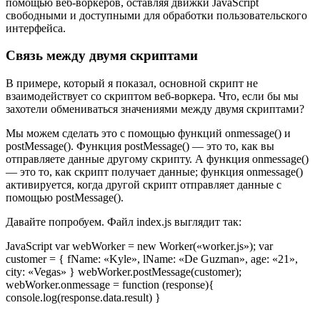
помощью веб-воркеров, оставляя движки JavaScript
свободными и доступными для обработки пользовательского
интерфейса.
Связь между двумя скриптами
В примере, который я показал, основной скрипт не
взаимодействует со скриптом веб-воркера. Что, если бы мы
захотели обмениваться значениями между двумя скриптами?
Мы можем сделать это с помощью функций onmessage() и
postMessage(). Функция postMessage() — это то, как вы
отправляете данные другому скрипту. А функция onmessage()
— это то, как скрипт получает данные; функция onmessage()
активируется, когда другой скрипт отправляет данные с
помощью postMessage().
Давайте попробуем. Файл index.js выглядит так:
JavaScript var webWorker = new Worker(«worker.js»); var
customer = { fName: «Kyle», lName: «De Guzman», age: «21»,
city: «Vegas» } webWorker.postMessage(customer);
webWorker.onmessage = function (response){
console.log(response.data.result) }