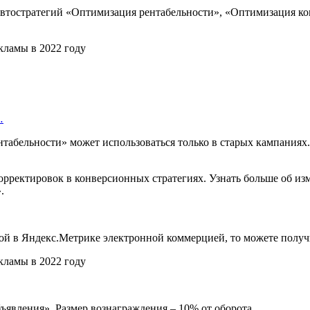
втостратегий «Оптимизация рентабельности», «Оптимизация кон
…
нтабельности» может использоваться только в старых кампания
орректировок в конверсионных стратегиях. Узнать больше об из
».
ой в Яндекс.Метрике электронной коммерцией, то можете получи
ъявления». Размер вознаграждения – 10% от оборота.