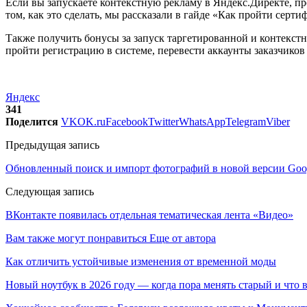
Если вы запускаете контекстную рекламу в Яндекс.Директе, п
том, как это сделать, мы рассказали в гайде «Как пройти сер
Также получить бонусы за запуск таргетированной и контекстн
пройти регистрацию в системе, перевести аккаунты заказчиков 
Яндекс
341
Поделится
VK
OK.ru
Facebook
Twitter
WhatsApp
Telegram
Viber
Предыдущая запись
Обновленный поиск и импорт фотографий в новой версии Goo
Следующая запись
ВКонтакте появилась отдельная тематическая лента «Видео»
Вам также могут понравиться
Еще от автора
Как отличить устойчивые изменения от временной моды
Новый ноутбук в 2026 году — когда пора менять старый и что 