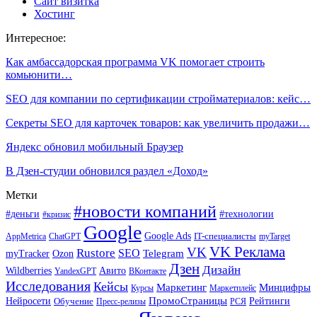
Сайт визитка
Хостинг
Интересное:
Как амбассадорская программа VK помогает строить
комьюнити…
SEO для компании по сертификации стройматериалов: кейс…
Секреты SEO для карточек товаров: как увеличить продажи…
Яндекс обновил мобильный Браузер
В Дзен-студии обновился раздел «Доход»
Метки
#новости компаний
#деньги
#технологии
#кризис
Google
Google Ads
IT-специалисты
ChatGPT
AppMetrica
myTarget
VK Реклама
VK
Rustore
SEO
Ozon
Telegram
myTracker
Дзен
Дизайн
Wildberries
Авито
ВКонтакте
YandexGPT
Исследования
Кейсы
Маркетинг
Минцифры
Маркетплейс
Курсы
ПромоСтраницы
Нейросети
Обучение
Рейтинги
Пресс-релизы
РСЯ