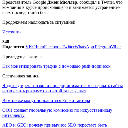
Представитель Google
Джон Мюллер
, сообщил в Twitter, что
компания в курсе происходящего и занимается устранением
всех последствий сбоя.
Продолжаем наблюдать за ситуацией.
Источник
348
Поделится
VK
OK.ru
Facebook
Twitter
WhatsApp
Telegram
Viber
Предыдущая запись
Как монетизировать трафик с помощью push-подписок
Следующая запись
Яндекс Директ позволил предпринимателям создавать сайты
и запускать рекламу с оплатой за результат
Вам также могут понравиться
Еще от автора
ООН создает глобальную комиссию по искусственному
интеллекту
AEO и GEO: почему привычное SEO перестает быть