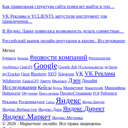
Как правильная структура сайта помогает выйти в топ…
VK Реклама и YCLIENTS запустили инструмент для
привлечения…
В Яндекс Лавке появилась возможность делать совместные…
Российский рынок онлайн-репутации в кризис. Исследование
Метки
#новости компаний
#деньги
#технологии
#кризис
Google
Google Ads
IT-специалисты
ChatGPT
AppMetrica
myTarget
VK Реклама
VK
Rustore
SEO
Ozon
Telegram
myTracker
Дзен
Дизайн
Wildberries
Авито
ВКонтакте
YandexGPT
Исследования
Кейсы
Маркетинг
Минцифры
Маркетплейс
Курсы
ПромоСтраницы
Нейросети
Обучение
Рейтинги
Пресс-релизы
РСЯ
Яндекс
Реклама
Роскомнадзор
Яндекс.Браузер
Сайты
Яндекс.Директ
Яндекс.Вебмастер
Яндекс.Дзен
Яндекс.Маркет
Яндекс.Метрика
© 2026 - Маркетинг онлайн. Все права защищены.