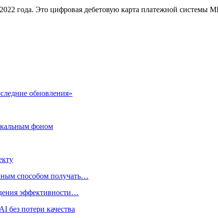
022 года. Это цифровая дебетовую карта платежной системы МИ
оследние обновления»
ыкальным фоном
екту
нным способом получать…
адения эффективности…
I без потери качества