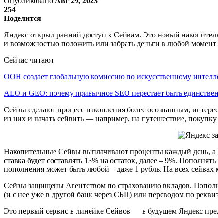
Опубликовано
Авг 29, 2023
254
Поделится
Яндекс открыл ранний доступ к Сейвам. Это новый накопитель
и возможностью положить или забрать деньги в любой момент 
Сейчас читают
ООН создает глобальную комиссию по искусственному интелл
AEO и GEO: почему привычное SEO перестает быть единств
Сейвы сделают процесс накопления более осознанным, интерес
из них и начать сейвить — например, на путешествие, покупку
Накопительные Сейвы выплачивают проценты каждый день, а не
ставка будет составлять 13% на остаток, далее – 9%. Пополня
пополнения может быть любой – даже 1 рубль. На всех сейвах 
Сейвы защищены Агентством по страхованию вкладов. Пополня
(и с нее уже в другой банк через СБП) или переводом по рекви
Это первый сервис в линейке Сейвов — в будущем Яндекс пре