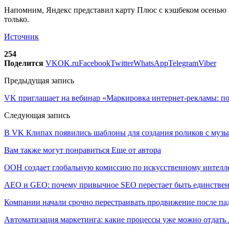
Напомним, Яндекс представил карту Плюс с кэшбеком осенью 2
только.
Источник
254
Поделится
VK
OK.ru
Facebook
Twitter
WhatsApp
Telegram
Viber
Предыдущая запись
VK приглашает на вебинар «Маркировка интернет-рекламы: п
Следующая запись
В VK Клипах появились шаблоны для создания роликов с муз
Вам также могут понравиться
Еще от автора
ООН создает глобальную комиссию по искусственному интелл
AEO и GEO: почему привычное SEO перестает быть единстве
Компании начали срочно перестраивать продвижение после п
Автоматизация маркетинга: какие процессы уже можно отдать A