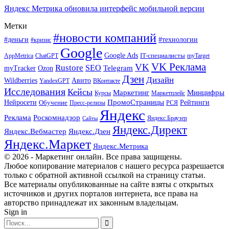
Яндекс Метрика обновила интерфейс мобильной версии
Метки
#новости компаний
#деньги
#технологии
#кризис
Google
Google Ads
IT-специалисты
ChatGPT
AppMetrica
myTarget
VK Реклама
VK
Rustore
SEO
Ozon
Telegram
myTracker
Дзен
Дизайн
Wildberries
Авито
ВКонтакте
YandexGPT
Исследования
Кейсы
Маркетинг
Минцифры
Маркетплейс
Курсы
ПромоСтраницы
Нейросети
Обучение
Рейтинги
Пресс-релизы
РСЯ
Яндекс
Реклама
Роскомнадзор
Яндекс.Браузер
Сайты
Яндекс.Директ
Яндекс.Вебмастер
Яндекс.Дзен
Яндекс.Маркет
Яндекс.Метрика
© 2026 - Маркетинг онлайн. Все права защищены.
Любое копирование материалов с нашего ресурса разрешается
только с обратной активной ссылкой на страницу статьи.
Все материалы опубликованные на сайте взяты с открытых
источников и других порталов интернета, все права на
авторство принадлежат их законным владельцам.
Sign in