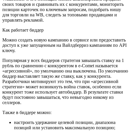
своих товаров и сравнивать их с конкурентами, мониторить
позиции карточек по ключевым запросам, подобрать нишу
для торговли на WB, следить за топовыми продавцами и
управлять рекламой.
Как работает биддер
Можно создать новую кампанию в сервисе или предоставить
доступ к уже запущенным на Вайлдберриз кампаниям по API
ключу.
Популярная у всех биддеров стратегия завышать ставку на 1
рубль по сравнению с конкурентом в e-Comet называется
«агрессивной», по умолчанию она выключена. По умолчанию
биддер выставляет такую же ставку, как у конкурента.
Разработчики мотивируют это тем, что при «агрессивной
стратегии» может возникнуть война ставок, особенно если
конкурент тоже использует автобиддер. В результате ставки
будут постоянно завышаться, что невыгодно никому из
селлеров.
Также в биддере можно:
настроить удержание целевой позиции, диапазона
позиций или установить максимальную позицию;