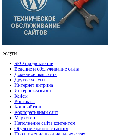
Услуги
SEO продвижение
Ведение и обслуживание сайта
Доменное имя сайта
Другие услуги
Интернет-витрина
Интернет-магазин
Кейсы
Контакты
Копирайтинг
Корпоративный сайт
Маркетинг
Наполнение сайта контентом
Обучение работе с сайтом
Продвижение в социальных сетях