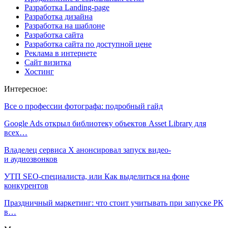
Разработка Landing-page
Разработка дизайна
Разработка на шаблоне
Разработка сайта
Разработка сайта по доступной цене
Реклама в интернете
Сайт визитка
Хостинг
Интересное:
Все о профессии фотографа: подробный гайд
Google Ads открыл библиотеку объектов Asset Library для
всех…
Владелец сервиса Х анонсировал запуск видео-
и аудиозвонков
УТП SEO-специалиста, или Как выделиться на фоне
конкурентов
Праздничный маркетинг: что стоит учитывать при запуске РК
в…