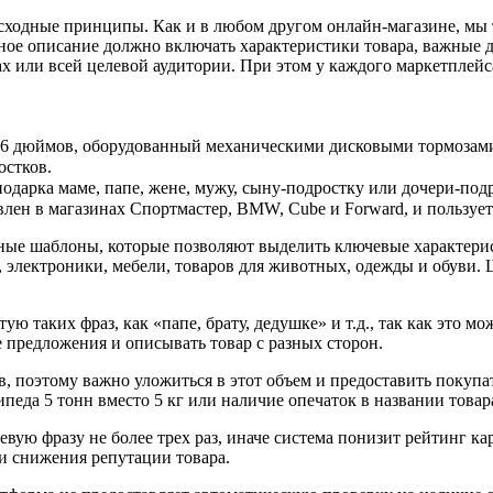
сходные принципы. Как и в любом другом онлайн-магазине, мы 
енное описание должно включать характеристики товара, важные 
х или всей целевой аудитории. При этом у каждого маркетплейса
26 дюймов, оборудованный механическими дисковыми тормозами
остков.
дарка маме, папе, жене, мужу, сыну-подростку или дочери-подр
влен в магазинах Спортмастер, BMW, Cube и Forward, и пользуе
ные шаблоны, которые позволяют выделить ключевые характерист
 электроники, мебели, товаров для животных, одежды и обуви. 
тую таких фраз, как «папе, брату, дедушке» и т.д., так как это
 предложения и описывать товар с разных сторон.
в, поэтому важно уложиться в этот объем и предоставить поку
педа 5 тонн вместо 5 кг или наличие опечаток в названии товар
вую фразу не более трех раз, иначе система понизит рейтинг ка
и снижения репутации товара.