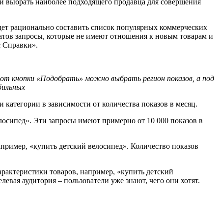
 и выбрать наиболее подходящего продавца для совершения
дет рационально составить список популярных коммерческих
татов запросы, которые не имеют отношения к новым товарам и
с Справки».
а от кнопки «Подобрать» можно выбрать регион показов, а под
бильных
и категории в зависимости от количества показов в месяц.
елосипед». Эти запросы имеют примерно от 10 000 показов в
апример, «купить детский велосипед». Количество показов
арактеристики товаров, например, «купить детский
евая аудитория – пользователи уже знают, чего они хотят.