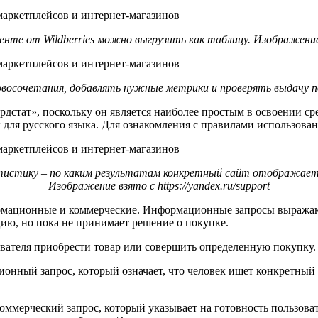
енте от Wildberries можно выгрузить как таблицу. Изображени
ловосочетания, добавлять нужные метрики и проверять выдачу 
дстат», поскольку он является наиболее простым в освоении с
для русского языка. Для ознакомления с правилами использован
истику – по каким результатам конкретный сайт отображается
Изображение взято с https://yandex.ru/support
рмационные и коммерческие. Информационные запросы выражают 
цию, но пока не принимает решение о покупке.
вателя приобрести товар или совершить определенную покупку.
ионный запрос, который означает, что человек ищет конкретный
 коммерческий запрос, который указывает на готовность пользов