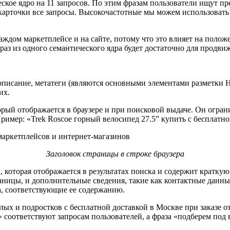
ское ядро на 11 запросов. По этим фразам пользователи ищут п
арточки все запросы. Высокочастотные мы можем использовать д
ждом маркетплейсе и на сайте, потому что это влияет на положе
раз из одного семантического ядра будет достаточно для продви
к, описание, метатеги (являются основными элементами разметк
их.
орый отображается в браузере и при поисковой выдаче. Он огра
ример: «Trek Roscoe горный велосипед 27.5” купить с бесплатно
Заголовок страницы в строке браузера
ы, которая отображается в результатах поиска и содержит кратк
ицы, и дополнительные сведения, такие как контактные данные
, соответствующие ее содержанию.
ых и подростков с бесплатной доставкой в Москве при заказе от
» соответствуют запросам пользователей, а фраза «подберем по