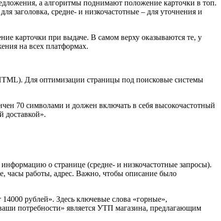
редложения, а алгоритмы поднимают положение карточки в топ.
ля заголовка, средне- и низкочастотные – для уточнения и
ние карточки при выдаче. В самом верху оказываются те, у
жения на всех платформах.
и HTML). Для оптимизации страницы под поисковые системы
ничен 70 символами и должен включать в себя высокочастотный
й доставкой».
ую информацию о странице (средне- и низкочастотные запросы).
, часы работы, адрес. Важно, чтобы описание было
 14000 рублей». Здесь ключевые слова «горные»,
д ваши потребности» является УТП магазина, предлагающим