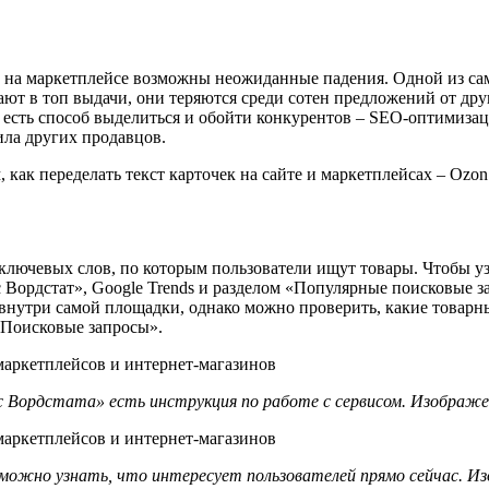
и на маркетплейсе возможны неожиданные падения. Одной из са
ают в топ выдачи, они теряются среди сотен предложений от др
Но есть способ выделиться и обойти конкурентов – SEO-оптимиза
ила других продавцов.
как переделать текст карточек на сайте и маркетплейсах – Ozon
лючевых слов, по которым пользователи ищут товары. Чтобы уз
Вордстат», Google Trends и разделом «Популярные поисковые за
нутри самой площадки, однако можно проверить, какие товарные
«Поисковые запросы».
 Вордстата» есть инструкция по работе с сервисом. Изображени
 можно узнать, что интересует пользователей прямо сейчас. Изо