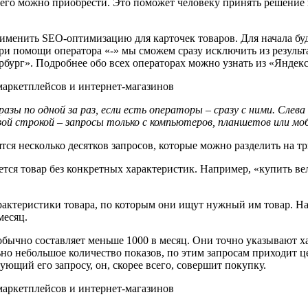
 его можно приобрести. Это поможет человеку принять решение
именить SEO-оптимизацию для карточек товаров. Для начала бу
При помощи оператора «-» мы сможем сразу исключить из резуль
рбург». Подробнее обо всех операторах можно узнать из «Яндек
ы по одной за раз, если есть операторы – сразу с ними. Слев
вой строкой – запросы только с компьютеров, планшетов или мо
ся несколько десятков запросов, которые можно разделить на тр
ется товар без конкретных характеристик. Например, «купить в
рактеристики товара, по которым они ищут нужный им товар. Н
месяц.
 обычно составляет меньше 1000 в месяц. Они точно указывают х
о небольшое количество показов, по этим запросам приходит цел
ующий его запросу, он, скорее всего, совершит покупку.