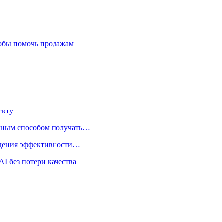
тобы помочь продажам
екту
нным способом получать…
адения эффективности…
I без потери качества