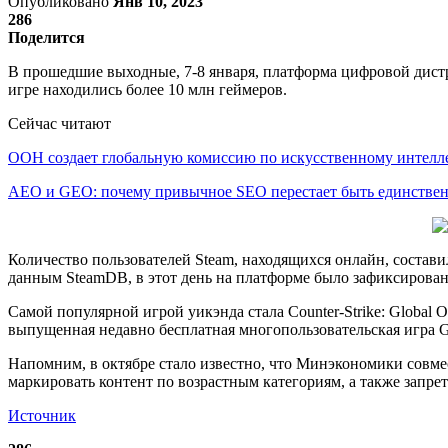
Опубликовано
Янв 10, 2023
286
Поделится
В прошедшие выходные, 7-8 января, платформа цифровой дистр
игре находились более 10 млн геймеров.
Сейчас читают
ООН создает глобальную комиссию по искусственному интелл
AEO и GEO: почему привычное SEO перестает быть единств
Количество пользователей Steam, находящихся онлайн, составил
данным SteamDB, в этот день на платформе было зафиксирован
Самой популярной игрой уикэнда стала Counter-Strike: Global 
выпущенная недавно бесплатная многопользовательская игра Go
Напомним, в октябре стало известно, что Минэкономики совме
маркировать контент по возрастным категориям, а также запр
Источник