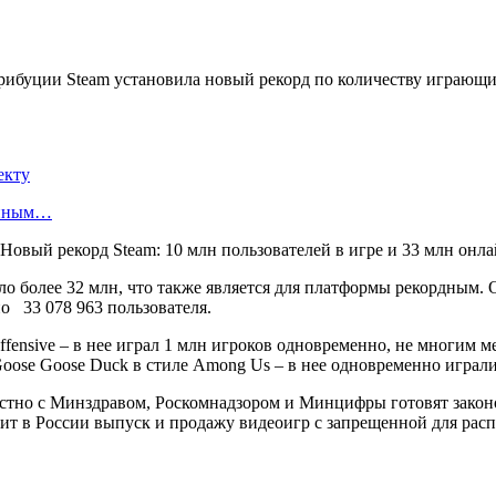
ибуции Steam установила новый рекорд по количеству играющих
екту
енным…
о более 32 млн, что также является для платформы рекордным. О
о 33 078 963 пользователя.
Offensive – в нее играл 1 млн игроков одновременно, не многим 
ose Goose Duck в стиле Among Us – в нее одновременно играли 
стно с Минздравом, Роскомнадзором и Минцифры готовят законо
етит в России выпуск и продажу видеоигр с запрещенной для ра