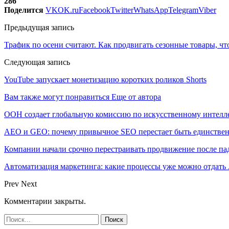
286
Поделится
VK
OK.ru
Facebook
Twitter
WhatsApp
Telegram
Viber
Предыдущая запись
Трафик по осени считают. Как продвигать сезонные товары, ч
Следующая запись
YouTube запускает монетизацию коротких роликов Shorts
Вам также могут понравиться
Еще от автора
ООН создает глобальную комиссию по искусственному интелл
AEO и GEO: почему привычное SEO перестает быть единстве
Компании начали срочно перестраивать продвижение после п
Автоматизация маркетинга: какие процессы уже можно отдать A
Prev
Next
Комментарии закрыты.