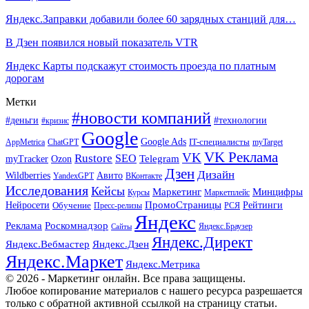
Яндекс.Заправки добавили более 60 зарядных станций для…
В Дзен появился новый показатель VTR
Яндекс Карты подскажут стоимость проезда по платным
дорогам
Метки
#новости компаний
#деньги
#технологии
#кризис
Google
Google Ads
IT-специалисты
ChatGPT
AppMetrica
myTarget
VK Реклама
VK
Rustore
SEO
Ozon
Telegram
myTracker
Дзен
Дизайн
Wildberries
Авито
ВКонтакте
YandexGPT
Исследования
Кейсы
Маркетинг
Минцифры
Маркетплейс
Курсы
ПромоСтраницы
Нейросети
Обучение
Рейтинги
Пресс-релизы
РСЯ
Яндекс
Реклама
Роскомнадзор
Яндекс.Браузер
Сайты
Яндекс.Директ
Яндекс.Вебмастер
Яндекс.Дзен
Яндекс.Маркет
Яндекс.Метрика
© 2026 - Маркетинг онлайн. Все права защищены.
Любое копирование материалов с нашего ресурса разрешается
только с обратной активной ссылкой на страницу статьи.