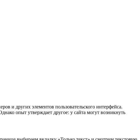
еров и других элементов пользовательского интерфейса.
 Однако опыт утверждает другое: у сайта могут возникнуть
транице выбираем вкладку «Только текст» и смотрим текстовую