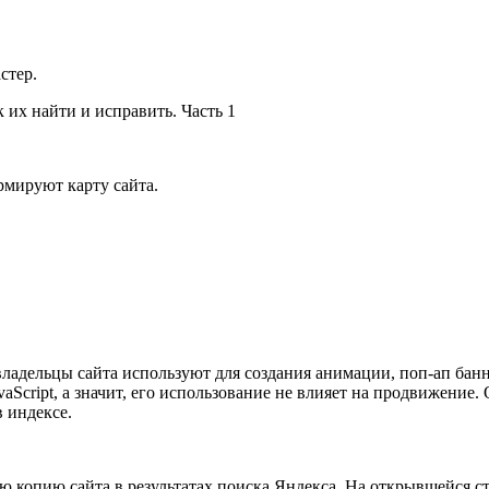
стер.
мируют карту сайта.
владельцы сайта используют для создания анимации, поп-ап банн
aScript, а значит, его использование не влияет на продвижение.
 индексе.
ю копию сайта в результатах поиска Яндекса. На открывшейся с