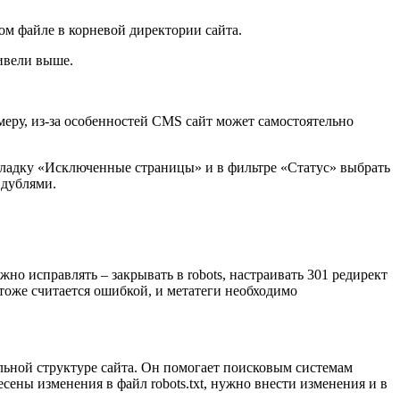
ом файле в корневой директории сайта.
ивели выше.
меру, из-за особенностей CMS сайт может самостоятельно
кладку «Исключенные страницы» и в фильтре «Статус» выбрать
 дублями.
о исправлять – закрывать в robots, настраивать 301 редирект
 тоже считается ошибкой, и метатеги необходимо
альной структуре сайта. Он помогает поисковым системам
сены изменения в файл robots.txt, нужно внести изменения и в