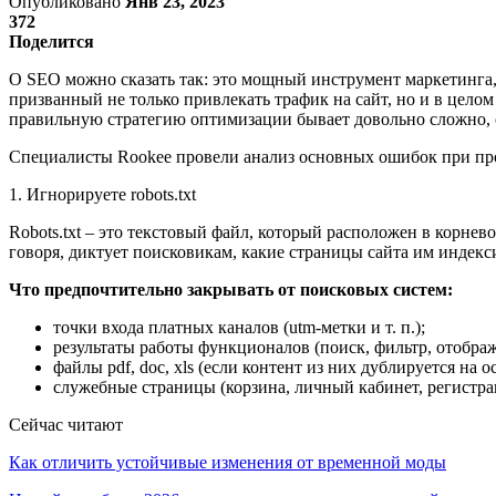
Опубликовано
Янв 23, 2023
372
Поделится
О SEO можно сказать так: это мощный инструмент маркетинга,
призванный не только привлекать трафик на сайт, но и в цел
правильную стратегию оптимизации бывает довольно сложно, 
Специалисты Rookee провели анализ основных ошибок при про
1. Игнорируете robots.txt
Robots.txt – это текстовый файл, который расположен в корне
говоря, диктует поисковикам, какие страницы сайта им индекси
Что предпочтительно закрывать от поисковых систем:
точки входа платных каналов (utm-метки и т. п.);
результаты работы функционалов (поиск, фильтр, отображе
файлы pdf, doc, xls (если контент из них дублируется на 
служебные страницы (корзина, личный кабинет, регистрац
Сейчас читают
Как отличить устойчивые изменения от временной моды