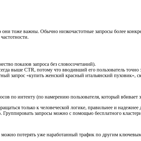
но они тоже важны. Обычно низкочастотные запросы более конкр
 частотности.
ство показов запроса без словосочетаний).
егда выше CTR, потому что вводивший его пользователь точно 
тный запрос «купить женский красный итальянский пуховик», ско
ов по интенту (по намерению пользователя, который вбивает з
ращаться только к человеческой логике, правильнее и надежнее 
ю. Группировать запросы можно с помощью бесплатного кластери
 можно потерять уже наработанный трафик по другим ключевым с