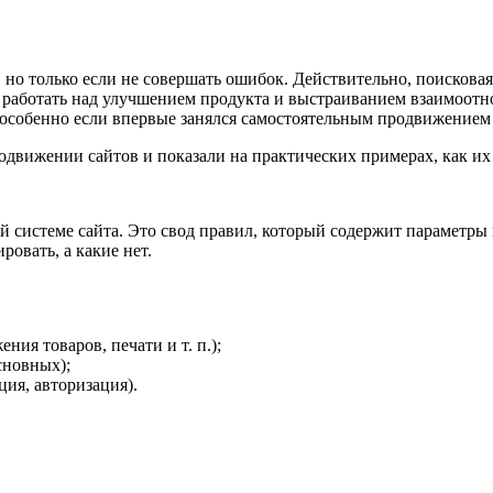
 но только если не совершать ошибок. Действительно, поисков
ом работать над улучшением продукта и выстраиванием взаимоот
особенно если впервые занялся самостоятельным продвижением 
движении сайтов и показали на практических примерах, как их
вой системе сайта. Это свод правил, который содержит параметр
ровать, а какие нет.
ния товаров, печати и т. п.);
основных);
ия, авторизация).