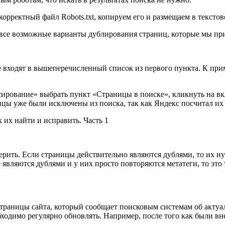
рректный файл Robots.txt, копируем его и размещаем в текстов
все возможные варианты дублирования страниц, которые мы пр
 не входят в вышеперечисленный список из первого пункта. К при
сирование» выбрать пункт «Страницы в поиске», кликнуть на в
ицы уже были исключены из поиска, так как Яндекс посчитал их
ть. Если страницы действительно являются дублями, то их нужн
е являются дублями и у них просто повторяются метатеги, то это
 страницы сайта, который сообщает поисковым системам об акту
ходимо регулярно обновлять. Например, после того как были вне