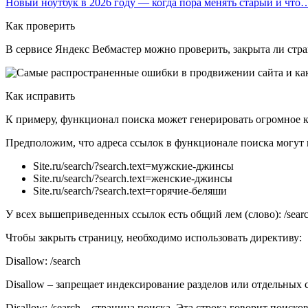
Новый ноутбук в 2026 году — когда пора менять старый и что
Как проверить
В сервисе Яндекс Вебмастер можно проверить, закрыта ли стра
Как исправить
К примеру, функционал поиска может генерировать огромное к
Предположим, что адреса ссылок в функционале поиска могут в
Site.ru/search/?search.text=мужские-джинсы
Site.ru/search/?search.text=женские-джинсы
Site.ru/search/?search.text=горячие-беляши
У всех вышеприведенных ссылок есть общий лем (слово): /sear
Чтобы закрыть страницу, необходимо использовать директиву:
Disallow: /search
Disallow – запрещает индексирование разделов или отдельных 
Disallow: /search – страница поиска. Эта строка говорит поиско