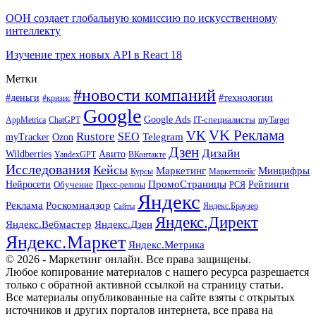
ООН создает глобальную комиссию по искусственному
интеллекту
Изучение трех новых API в React 18
Метки
#новости компаний
#деньги
#технологии
#кризис
Google
Google Ads
IT-специалисты
ChatGPT
AppMetrica
myTarget
VK Реклама
VK
Rustore
SEO
Ozon
Telegram
myTracker
Дзен
Дизайн
Wildberries
Авито
ВКонтакте
YandexGPT
Исследования
Кейсы
Маркетинг
Минцифры
Маркетплейс
Курсы
ПромоСтраницы
Нейросети
Обучение
Рейтинги
Пресс-релизы
РСЯ
Яндекс
Реклама
Роскомнадзор
Яндекс.Браузер
Сайты
Яндекс.Директ
Яндекс.Вебмастер
Яндекс.Дзен
Яндекс.Маркет
Яндекс.Метрика
© 2026 - Маркетинг онлайн. Все права защищены.
Любое копирование материалов с нашего ресурса разрешается
только с обратной активной ссылкой на страницу статьи.
Все материалы опубликованные на сайте взяты с открытых
источников и других порталов интернета, все права на