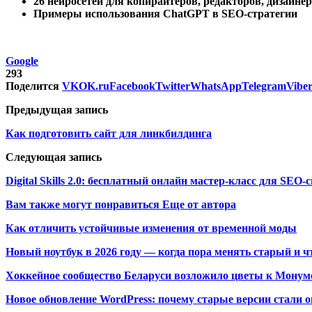
26 нейросетей для копирайтеров, редакторов, дизайне
Примеры использования ChatGPT в SEO-стратегии
Google
293
Поделится
VK
OK.ru
Facebook
Twitter
WhatsApp
Telegram
Vibe
Предыдущая запись
Как подготовить сайт для линкбилдинга
Следующая запись
Digital Skills 2.0: бесплатный онлайн мастер-класс для SEO
Вам также могут понравиться
Еще от автора
Как отличить устойчивые изменения от временной моды
Новый ноутбук в 2026 году — когда пора менять старый и ч
Хоккейное сообщество Беларуси возложило цветы к Монум
Новое обновление WordPress: почему старые версии стали о