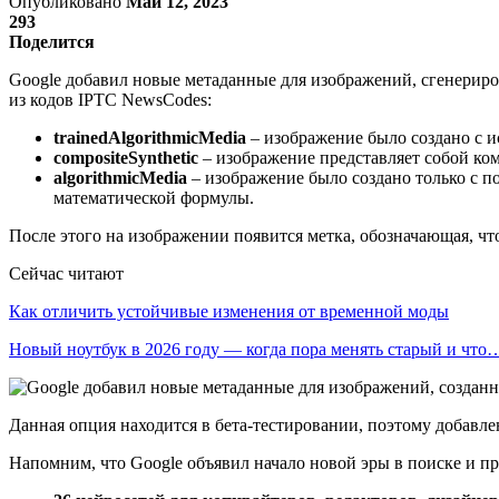
Опубликовано
Май 12, 2023
293
Поделится
Google добавил новые метаданные для изображений, сгенериро
из кодов IPTC NewsCodes:
trainedAlgorithmicMedia
– изображение было создано с 
compositeSynthetic
– изображение представляет собой к
algorithmicMedia
– изображение было создано только с 
математической формулы.
После этого на изображении появится метка, обозначающая, что
Сейчас читают
Как отличить устойчивые изменения от временной моды
Новый ноутбук в 2026 году — когда пора менять старый и что
Данная опция находится в бета‑тестировании, поэтому добавле
Напомним, что Google объявил начало новой эры в поиске и п