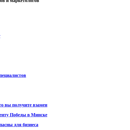
ров и маркетологов
r
-специалистов
то вы получите взамен
енту Победы в Минске
пасны для бизнеса